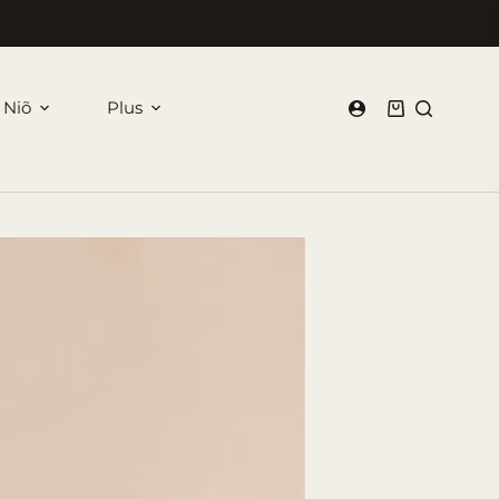
 Niõ
Plus
Panier
d’achat