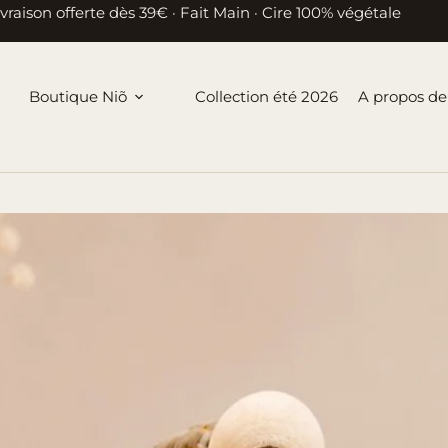
ivraison offerte dès 39€ · Fait Main · Cire 100% végétale
Boutique Niõ
Collection été 2026
A propos de