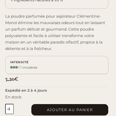
La poudre parfumée pour aspirateur Clémentine-
Monoï élimine les mauvaises odeurs tout en laissant
un parfum délicat et gourmand. Cette poudre
polyvalente et facile à utiliser transforme votre
maison en un véritable paradis olfactif, propice à la
détente et à la fraîcheur.
INTENSITÉ
modérée
5,20
€
Expédié en 2 à 4 jours
En stock
quantité
AJOUTER AU PANIER
de