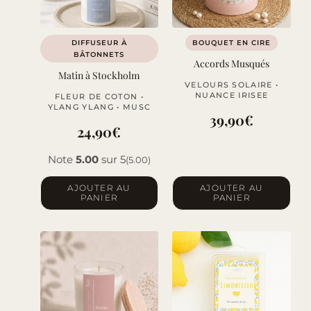
DIFFUSEUR À
BOUQUET EN CIRE
BÂTONNETS
Accords Musqués
Matin à Stockholm
VELOURS SOLAIRE •
NUANCE IRISEE
FLEUR DE COTON •
YLANG YLANG • MUSC
39,90
€
24,90
€
Note
5.00
sur 5
(5.00)
AJOUTER AU
AJOUTER AU
PANIER
PANIER