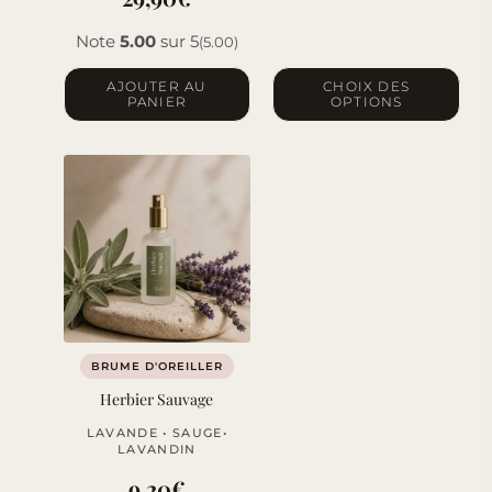
Note
5.00
sur 5
(5.00)
Ce
AJOUTER AU
CHOIX DES
PANIER
OPTIONS
produit
a
plusieurs
variations.
Les
options
peuvent
être
choisies
sur
BRUME D'OREILLER
la
Herbier Sauvage
page
LAVANDE • SAUGE•
du
LAVANDIN
produit
9,20
€