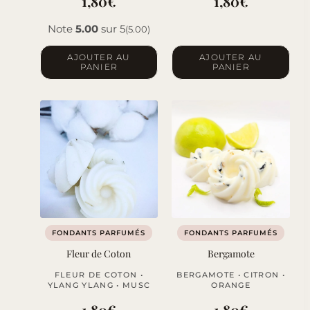
1,80
€
1,80
€
Note
5.00
sur 5
(5.00)
AJOUTER AU
AJOUTER AU
PANIER
PANIER
FONDANTS PARFUMÉS
FONDANTS PARFUMÉS
Fleur de Coton
Bergamote
FLEUR DE COTON •
BERGAMOTE • CITRON •
YLANG YLANG • MUSC
ORANGE
1,80
€
1,80
€