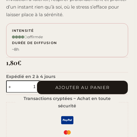
d’un instant rien qu’à soi, où le stress s’efface pour
laisser place à la sérénité.
INTENSITÉ
affirmée
DURÉE DE DIFFUSION
~8h
1,80
€
Expédié en 2 à 4 jours
quantité
AJOUTER AU PANIER
de
Transactions cryptées ~ Achat en toute
Lavande
sécurité
Relaxante