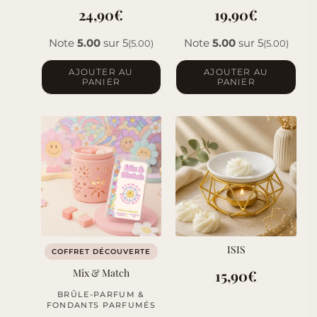
24,90
€
19,90
€
Note
5.00
sur 5
Note
5.00
sur 5
(5.00)
(5.00)
AJOUTER AU
AJOUTER AU
PANIER
PANIER
ISIS
COFFRET DÉCOUVERTE
Mix & Match
15,90
€
BRÛLE-PARFUM &
FONDANTS PARFUMÉS