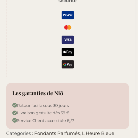
sécurité
de
Lune
Les garanties de Niõ
Retour facile sous 30 jours
Livraison gratuite dès 39 €
Service Client accessible 6j/7
Catégories :
Fondants Parfumés
,
L'Heure Bleue