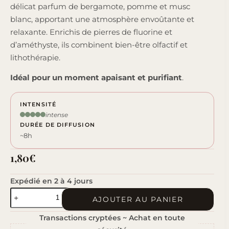
délicat parfum de bergamote, pomme et musc
blanc, apportant une atmosphère envoûtante et
relaxante. Enrichis de pierres de fluorine et
d’améthyste, ils combinent bien-être olfactif et
lithothérapie.
Idéal pour un moment apaisant et purifiant
.
INTENSITÉ
intense
DURÉE DE DIFFUSION
~8h
1,80
€
Expédié en 2 à 4 jours
quantité
AJOUTER AU PANIER
de
Transactions cryptées ~ Achat en toute
Reflet