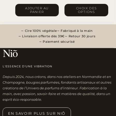
Ce
AJOUTER AU
CHOIX DES
PANIER
OPTIONS
produit
a
plusieurs
Cire 100% végétale
Fabriqué à la main
variations.
Livraison offerte dès 39€
Retour 30 jours
Les
Paiement sécurisé
options
peuvent
être
L'ESSENCE D'UNE VIBRATION
choisies
sur
Depuis 2024, nous créons, dans nos ateliers en Normandie et en
la
Champagne, bougies parfumées, fondants artisanaux et autres
page
créations de l’Univers de parfums d’intérieur. Fabrication à la
du
main, avec passion, savoir-faire et matières de qualité, dans un
esprit éco-responsable.
produit
EN SAVOIR PLUS SUR NIÕ