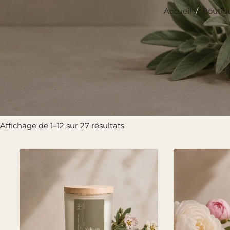
Accueil
/
Boutiqu
Trié
Affichage de 1–12 sur 27 résultats
du
plus
récent
au
plus
ancien