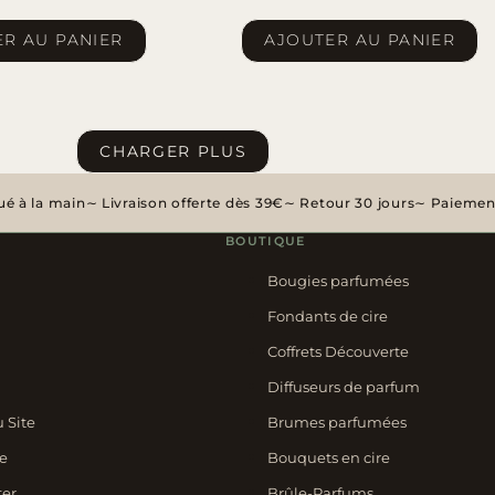
R AU PANIER
AJOUTER AU PANIER
CHARGER PLUS
é à la main
Livraison offerte dès 39€
Retour 30 jours
Paiement
BOUTIQUE
Bougies parfumées
Fondants de cire
Coffrets Découverte
Diffuseurs de parfum
u Site
Brumes parfumées
e
Bouquets en cire
ter
Brûle-Parfums