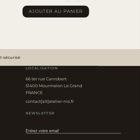
AJOUTER AU PANIER
 sécurisé
LOCALISATION
66 ter rue Canrobert
51400 Mourmelon Le Grand
FRANCE
contact[alt]atelier-nio.fr
NEWSLETTER