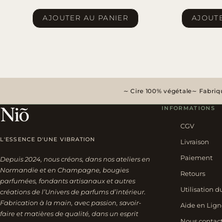
AJOUTER AU PANIER
AJOUTE
Cire 100% végétale
Fabriqu
INFORMATIONS
CGV
L'ESSENCE D'UNE VIBRATION
Livraison
Paiement
Depuis 2024, nous créons, dans nos ateliers en
Normandie et en Champagne, bougies
Retours
parfumées, fondants artisanaux et autres
Utilisation d
créations de l’Univers de parfums d’intérieur.
Fabrication à la main, avec passion, savoir-
Aide en Lign
faire et matières de qualité, dans un esprit
Nous contac