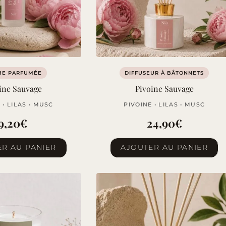
ME PARFUMÉE
DIFFUSEUR À BÂTONNETS
ine Sauvage
Pivoine Sauvage
 • LILAS • MUSC
PIVOINE • LILAS • MUSC
9,20
€
24,90
€
R AU PANIER
AJOUTER AU PANIER