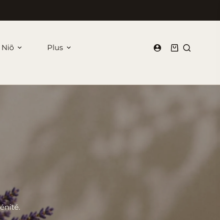
 Niõ
Plus
Panier
d’achat
énité.