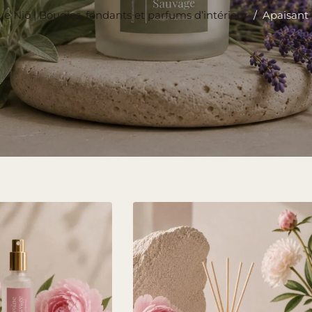
e Niõ | Bougies, fondants et parfums d’intérieur
/
Apaisant