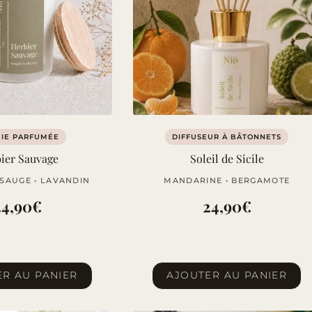
IE PARFUMÉE
DIFFUSEUR À BÂTONNETS
ier Sauvage
Soleil de Sicile
 SAUGE • LAVANDIN
MANDARINE • BERGAMOTE
24,90
€
24,90
€
R AU PANIER
AJOUTER AU PANIER