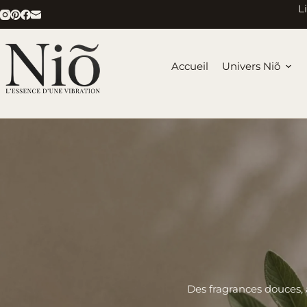
Passer
L
au
contenu
Accueil
Univers Niõ
Des fragrances douces, 