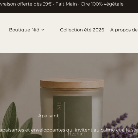
ivraison offerte dès 39€ · Fait Main · Cire 100% végétale
Boutique Niõ
Collection été 2026
A propos de
Apaisant
apaisantes et enveloppantes qui invitent au calme et à la sér