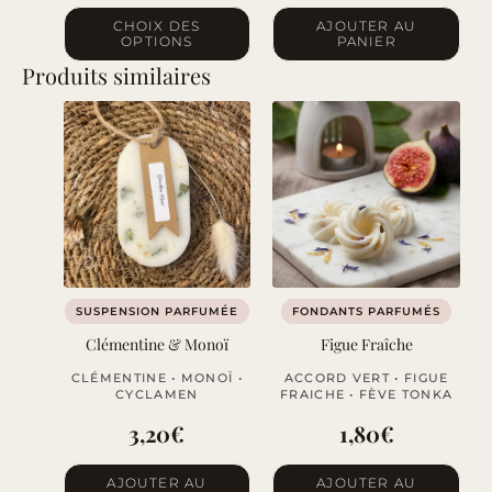
Ce
CHOIX DES
AJOUTER AU
OPTIONS
PANIER
produit
Produits similaires
a
plusieurs
variations.
Les
options
peuvent
être
choisies
sur
SUSPENSION PARFUMÉE
FONDANTS PARFUMÉS
la
Clémentine & Monoï
Figue Fraîche
page
CLÉMENTINE • MONOÏ •
ACCORD VERT • FIGUE
du
CYCLAMEN
FRAICHE • FÈVE TONKA
produit
3,20
€
1,80
€
AJOUTER AU
AJOUTER AU