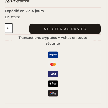
Le
Le
prix
prix
Expédié en 2 à 4 jours
En stock
initial
actuel
quantité
était :
est :
AJOUTER AU PANIER
de
9,20€.
7,90€.
Transactions cryptées ~ Achat en toute
Fleur
sécurité
de
Lin