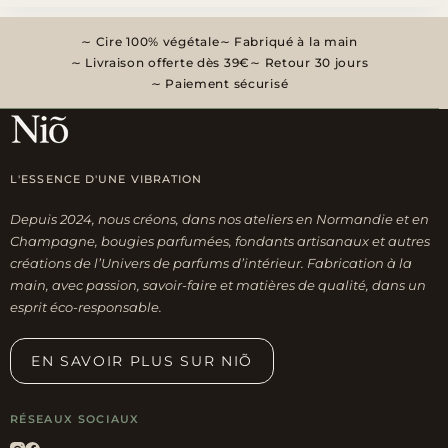
a
plusieurs
Cire 100% végétale
Fabriqué à la main
variations.
Livraison offerte dès 39€
Retour 30 jours
Les
Paiement sécurisé
options
peuvent
être
L'ESSENCE D'UNE VIBRATION
choisies
sur
Depuis 2024, nous créons, dans nos ateliers en Normandie et en
la
Champagne, bougies parfumées, fondants artisanaux et autres
page
créations de l’Univers de parfums d’intérieur. Fabrication à la
main, avec passion, savoir-faire et matières de qualité, dans un
du
esprit éco-responsable.
produit
EN SAVOIR PLUS SUR NIÕ
RÉSEAUX SOCIAUX