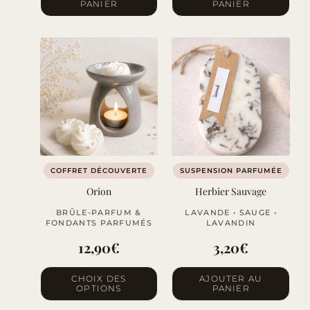
PANIER
PANIER
COFFRET DÉCOUVERTE
SUSPENSION PARFUMÉE
Orion
Herbier Sauvage
BRÛLE-PARFUM &
LAVANDE • SAUGE •
FONDANTS PARFUMÉS
LAVANDIN
12,90
€
3,20
€
Ce
CHOIX DES
AJOUTER AU
OPTIONS
PANIER
produit