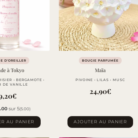
E D'OREILLER
BOUGIE PARFUMÉE
ade à Tokyo
Maïa
ISIER • BERGAMOTE •
PIVOINE • LILAS • MUSC
R DE VANILLE
24,90
€
9,20
€
.00
sur 5
(5.00)
R AU PANIER
AJOUTER AU PANIER