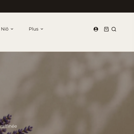
 Niõ
Plus
Panier
d’achat
raffinée