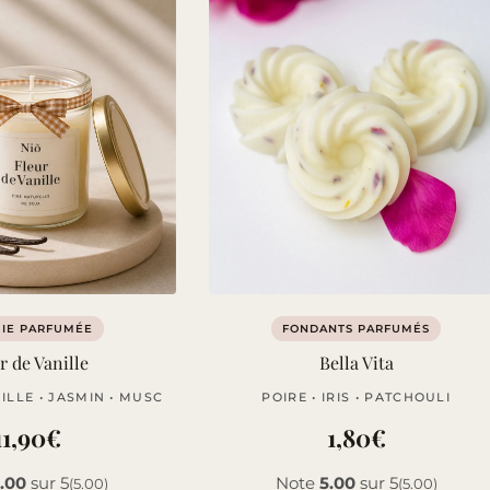
IE PARFUMÉE
FONDANTS PARFUMÉS
r de Vanille
Bella Vita
ILLE • JASMIN • MUSC
POIRE • IRIS • PATCHOULI
11,90
€
1,80
€
.00
sur 5
Note
5.00
sur 5
(5.00)
(5.00)