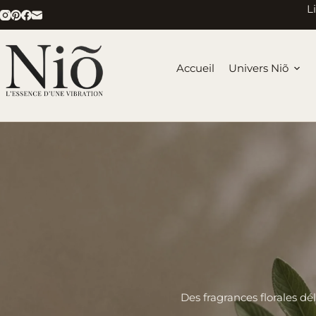
Passer
L
au
contenu
Accueil
Univers Niõ
Des fragrances florales d