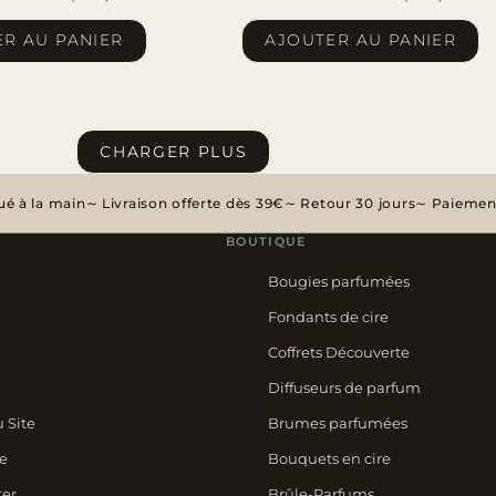
R AU PANIER
AJOUTER AU PANIER
CHARGER PLUS
é à la main
Livraison offerte dès 39€
Retour 30 jours
Paiement
BOUTIQUE
Bougies parfumées
Fondants de cire
Coffrets Découverte
Diffuseurs de parfum
u Site
Brumes parfumées
e
Bouquets en cire
ter
Brûle-Parfums