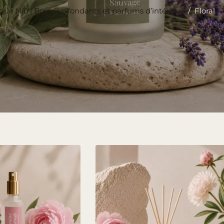
que Niõ | Bougies, fondants et parfums d’intérieur
/
Floral