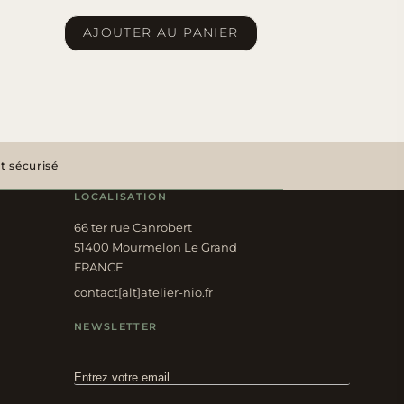
AJOUTER AU PANIER
 sécurisé
LOCALISATION
66 ter rue Canrobert
51400 Mourmelon Le Grand
FRANCE
contact[alt]atelier-nio.fr
NEWSLETTER