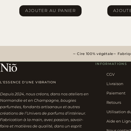
AJOUTER AU PANIER
AJOUTE
Cire 100% végétale
Fabriqu
INFORMATIONS
CGV
L'ESSENCE D'UNE VIBRATION
Livraison
Paiement
Depuis 2024, nous créons, dans nos ateliers en
Normandie et en Champagne, bougies
Retours
parfumées, fondants artisanaux et autres
Utilisation d
créations de l’Univers de parfums d’intérieur.
Fabrication à la main, avec passion, savoir-
Aide en Lign
faire et matières de qualité, dans un esprit
Nous contac