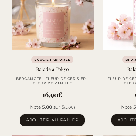
BOUGIE PARFUMÉE
BRUM
Balade à Tokyo
Bal
BERGAMOTE • FLEUR DE CERISIER •
FLEUR DE CER
FLEUR DE VANILLE
FLEU
16,90
€
Note
5.00
sur 5
Note
5
(5.00)
AJOUTER AU PANIER
AJOUTE