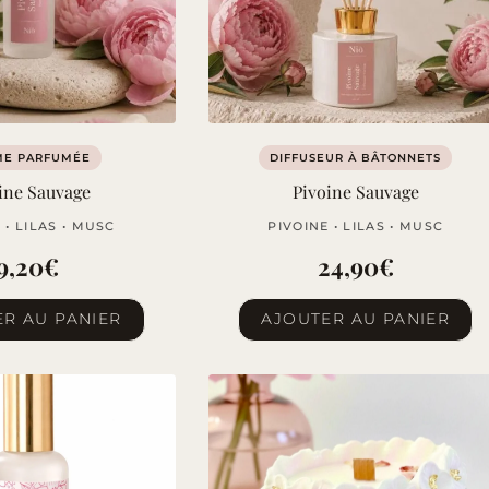
ME PARFUMÉE
DIFFUSEUR À BÂTONNETS
ine Sauvage
Pivoine Sauvage
 • LILAS • MUSC
PIVOINE • LILAS • MUSC
9,20
€
24,90
€
R AU PANIER
AJOUTER AU PANIER