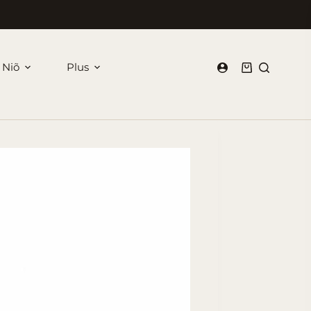
 Niõ
Plus
Panier
d’achat