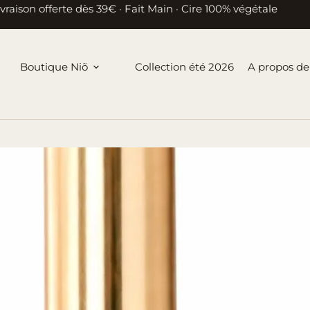
ivraison offerte dès 39€ · Fait Main · Cire 100% végétale
Boutique Niõ
Collection été 2026
A propos de