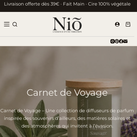
Passer
Livraison offerte dès 39€ · Fait Main · Cire 100% végétale
au
contenu
Pani
d’ac
Carnet de Voyage
Carnet de Voyage – Une collection de diffuseurs de parfum
inspirée des souvenirs d’ailleurs, des matières solaires et
des atmosphères qui invitent à l’évasion.