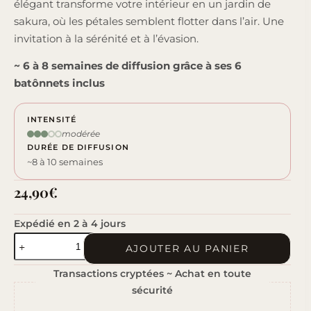
élégant transforme votre intérieur en un jardin de
sakura, où les pétales semblent flotter dans l’air. Une
invitation à la sérénité et à l’évasion.
~ 6 à 8 semaines de diffusion grâce à ses 6
batônnets inclus
INTENSITÉ
modérée
DURÉE DE DIFFUSION
~8 à 10 semaines
24,90
€
Expédié en 2 à 4 jours
quantité
AJOUTER AU PANIER
de
Transactions cryptées ~ Achat en toute
Balade
sécurité
à