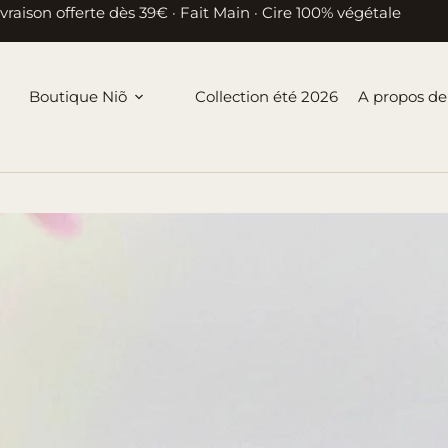
ivraison offerte dès 39€ · Fait Main · Cire 100% végétale
Boutique Niõ
Collection été 2026
A propos de