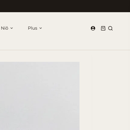
 Niõ
Plus
Panier
d’achat