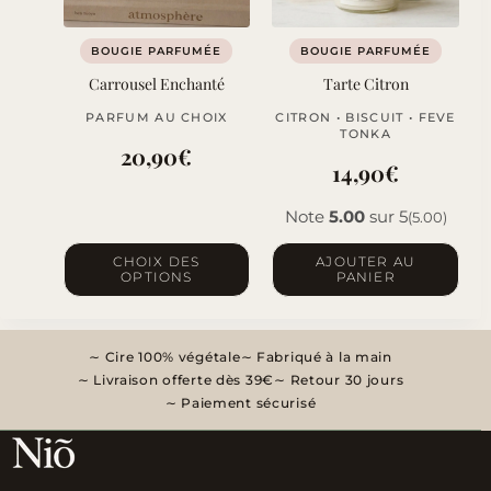
BOUGIE PARFUMÉE
BOUGIE PARFUMÉE
Carrousel Enchanté
Tarte Citron
PARFUM AU CHOIX
CITRON • BISCUIT • FEVE
TONKA
20,90
€
14,90
€
Note
5.00
sur 5
(5.00)
Ce
CHOIX DES
AJOUTER AU
OPTIONS
PANIER
produit
a
plusieurs
Cire 100% végétale
Fabriqué à la main
variations.
Livraison offerte dès 39€
Retour 30 jours
Les
Paiement sécurisé
options
peuvent
être