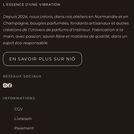
L'ESSENCE D'UNE VIBRATION
choisies
sur
Depuis 2024, nous créons, dans nos ateliers en Normandie et en
la
Champagne, bougies parfumées, fondants artisanaux et autres
page
créations de l’Univers de parfums d’intérieur. Fabrication à la
main, avec passion, savoir-faire et matières de qualité, dans un
du
esprit éco-responsable.
produit
EN SAVOIR PLUS SUR NIÕ
RÉSEAUX SOCIAUX
INFORMATIONS
CGV
Livraison
Paiement