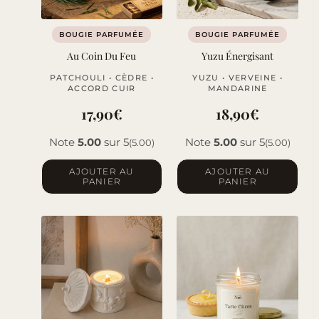
BOUGIE PARFUMÉE
BOUGIE PARFUMÉE
Au Coin Du Feu
Yuzu Énergisant
PATCHOULI • CÈDRE •
YUZU • VERVEINE •
ACCORD CUIR
MANDARINE
17,90
€
18,90
€
Note
5.00
sur 5
Note
5.00
sur 5
(5.00)
(5.00)
AJOUTER AU
AJOUTER AU
PANIER
PANIER