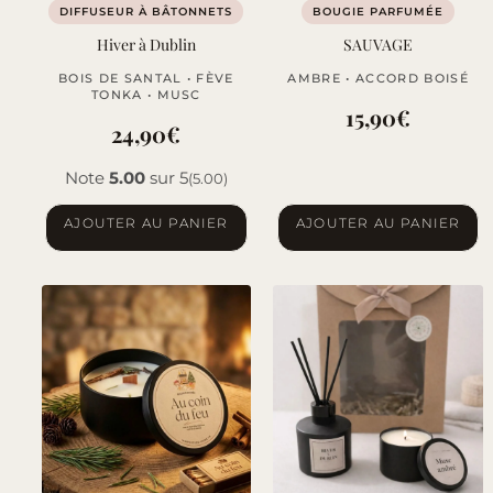
DIFFUSEUR À BÂTONNETS
BOUGIE PARFUMÉE
Hiver à Dublin
SAUVAGE
BOIS DE SANTAL • FÈVE
AMBRE • ACCORD BOISÉ
TONKA • MUSC
15,90
€
24,90
€
Note
5.00
sur 5
(5.00)
AJOUTER AU PANIER
AJOUTER AU PANIER