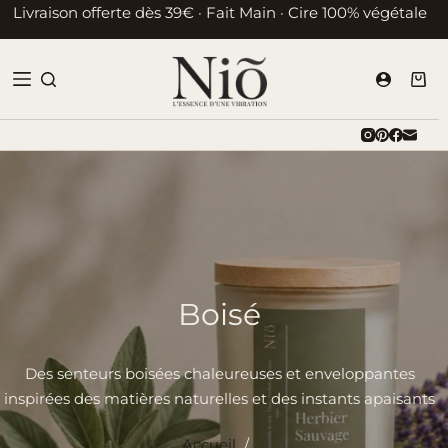
Passer
Livraison offerte dès 39€ · Fait Main · Cire 100% végétale
au
contenu
Pani
d’ac
Boisé
Des senteurs boisées chaleureuses et enveloppantes
inspirées des matières naturelles et des instants apaisants
Accueil
/