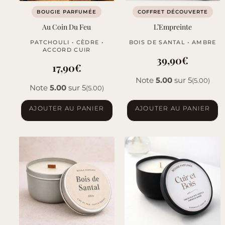
BOUGIE PARFUMÉE
COFFRET DÉCOUVERTE
Au Coin Du Feu
L’Empreinte
PATCHOULI • CÈDRE •
BOIS DE SANTAL • AMBRE
ACCORD CUIR
39,90
€
17,90
€
Note
5.00
sur 5
(5.00)
Note
5.00
sur 5
(5.00)
AJOUTER AU PANIER
AJOUTER AU PANIER