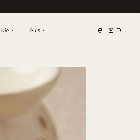
 Niõ
Plus
Panier
d’achat