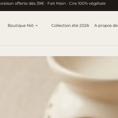
ivraison offerte dès 39€ · Fait Main · Cire 100% végétale
Boutique Niõ
Collection été 2026
A propos de