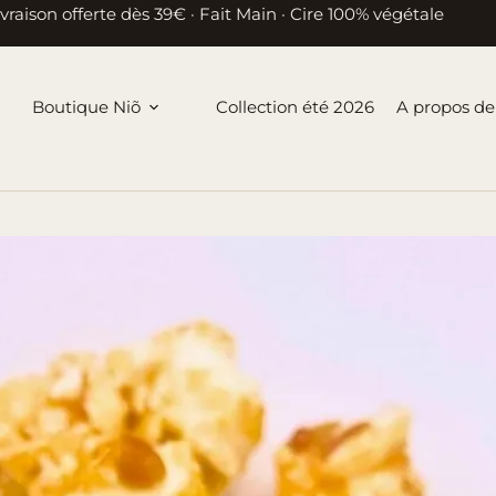
ivraison offerte dès 39€ · Fait Main · Cire 100% végétale
Boutique Niõ
Collection été 2026
A propos de