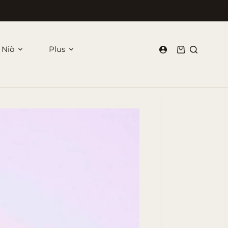
 Niõ
Plus
Panier
d’achat