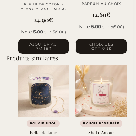
PARFUM AU CHOIX
FLEUR DE COTON •
YLANG YLANG • MUSC
12,60
€
24,90
€
Note
5.00
sur 5
(5.00)
Note
5.00
sur 5
(5.00)
Ce
AJOUTER AU
CHOIX DES
PANIER
OPTIONS
produit
Produits similaires
a
plusieurs
variations.
Les
options
peuvent
être
choisies
sur
BOUGIE BIJOU
BOUGIE PARFUMÉE
la
Reflet de Lune
Shot d’Amour