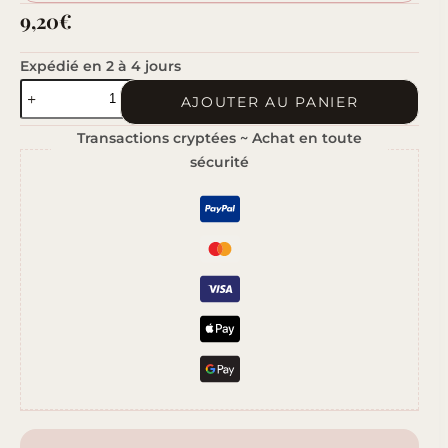
9,20
€
Expédié en 2 à 4 jours
quantité
AJOUTER AU PANIER
de
Transactions cryptées ~ Achat en toute
Fleur
sécurité
de
Coton