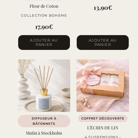
Fleur de Coton
13,90
€
COLLECTION BOHEME
17,90
€
AJOUTER AU
AJOUTER AU
PANIER
PANIER
DIFFUSEUR À
COFFRET DÉCOUVERTE
BÂTONNETS
L’ÉCRIN DE LIN
Matin à Stockholm
4 SUSPENSIONS •