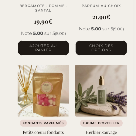
page
BERGAMOTE • POMME •
PARFUM AU CHOIX
du
SANTAL
21,90
€
produit
19,90
€
Note
5.00
sur 5
(5.00)
Note
5.00
sur 5
(5.00)
Ce
AJOUTER AU
CHOIX DES
PANIER
OPTIONS
produit
a
plusieurs
variations.
Les
options
peuvent
être
choisies
sur
FONDANTS PARFUMÉS
BRUME D'OREILLER
la
Petits cœurs fondants
Herbier Sauvage