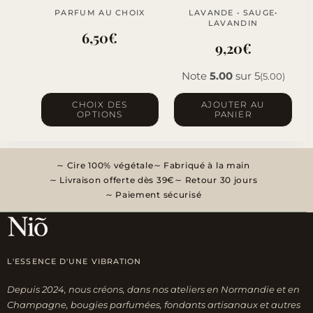
page
PARFUM AU CHOIX
LAVANDE • SAUGE•
du
LAVANDIN
6,50
€
produit
9,20
€
Note
5.00
sur 5
(5.00)
Ce
CHOIX DES
AJOUTER AU
OPTIONS
PANIER
produit
a
plusieurs
Cire 100% végétale
Fabriqué à la main
variations.
Livraison offerte dès 39€
Retour 30 jours
Les
Paiement sécurisé
options
peuvent
être
L'ESSENCE D'UNE VIBRATION
choisies
sur
Depuis 2024, nous créons, dans nos ateliers en Normandie et en
la
Champagne, bougies parfumées, fondants artisanaux et autres