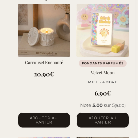
Carrousel Enchanté
FONDANTS PARFUMÉS
20,90
€
Velvet Moon
MIEL • AMBRE
6,90
€
Note
5.00
sur 5
(5.00)
AJOUTER AU
AJOUTER AU
PANIER
PANIER