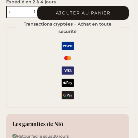
Expédié en 2 à 4 jours
quantité
AJOUTER AU PANIER
de
Transactions cryptées ~ Achat en toute
Barbe
sécurité
à
Papa
Les garanties de Niõ
Retour facile sous 30 jours