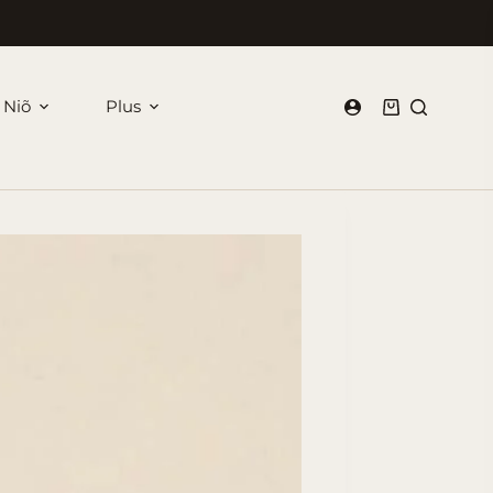
 Niõ
Plus
Panier
d’achat