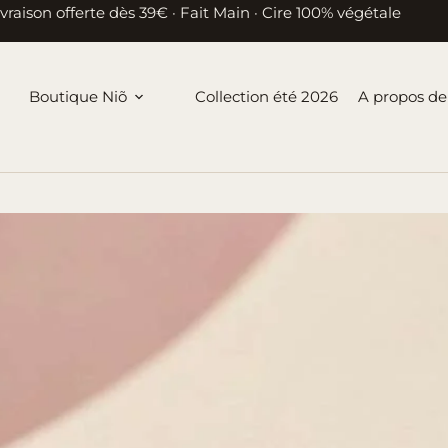
ivraison offerte dès 39€ · Fait Main · Cire 100% végétale
Boutique Niõ
Collection été 2026
A propos de