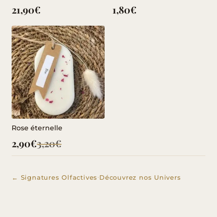
21,90
€
1,80
€
Rose éternelle
2,90
€
3,20
€
Le
Le
prix
prix
initial
actuel
·
← Signatures Olfactives
Découvrez nos Univers
était :
est :
3,20€.
2,90€.