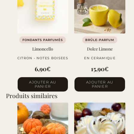
FONDANTS PARFUMÉS
BRÛLE-PARFUM
Limoncello
Dolce Limone
CITRON • NOTES BOISEES
EN CERAMIQUE
6,90
€
15,90
€
AJOUTER AU
AJOUTER AU
PANIER
PANIER
Produits similaires