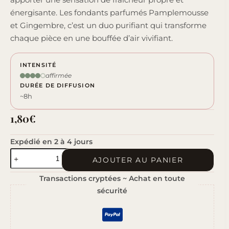
énergisante. Les fondants parfumés Pamplemousse
et Gingembre, c’est un duo purifiant qui transforme
chaque pièce en une bouffée d’air vivifiant.
INTENSITÉ
affirmée
DURÉE DE DIFFUSION
~8h
1,80
€
Expédié en 2 à 4 jours
quantité
AJOUTER AU PANIER
de
Transactions cryptées ~ Achat en toute
Pamplemousse
sécurité
&
Gingembre