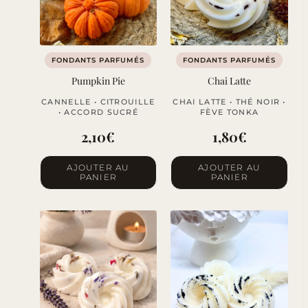
FONDANTS PARFUMÉS
FONDANTS PARFUMÉS
Pumpkin Pie
Chai Latte
CANNELLE • CITROUILLE
CHAI LATTE • THÉ NOIR •
• ACCORD SUCRÉ
FÈVE TONKA
2,10
€
1,80
€
AJOUTER AU
AJOUTER AU
PANIER
PANIER