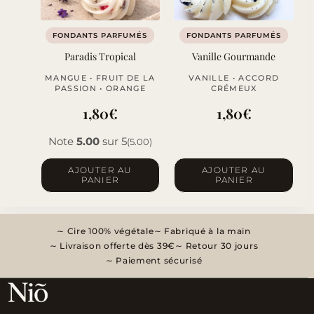
FONDANTS PARFUMÉS
FONDANTS PARFUMÉS
Paradis Tropical
Vanille Gourmande
MANGUE • FRUIT DE LA
VANILLE • ACCORD
PASSION • ORANGE
CRÉMEUX
1,80
€
1,80
€
Note
5.00
sur 5
(5.00)
AJOUTER AU
AJOUTER AU
PANIER
PANIER
Cire 100% végétale
Fabriqué à la main
Livraison offerte dès 39€
Retour 30 jours
Paiement sécurisé