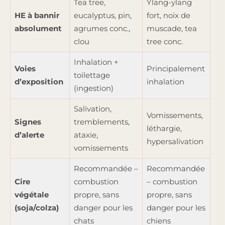
Tea tree,
Ylang-ylang
HE à bannir
eucalyptus, pin,
fort, noix de
absolument
agrumes conc.,
muscade, tea
clou
tree conc.
Inhalation +
Voies
Principalement
toilettage
d’exposition
inhalation
(ingestion)
Salivation,
Vomissements,
Signes
tremblements,
léthargie,
d’alerte
ataxie,
hypersalivation
vomissements
Recommandée –
Recommandée
Cire
combustion
– combustion
végétale
propre, sans
propre, sans
(soja/colza)
danger pour les
danger pour les
chats
chiens