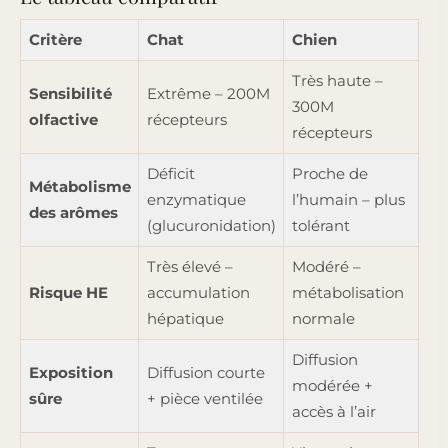
Critère
Chat
Chien
Très haute –
Sensibilité
Extrême – 200M
300M
olfactive
récepteurs
récepteurs
Déficit
Proche de
Métabolisme
enzymatique
l’humain – plus
des arômes
(glucuronidation)
tolérant
Très élevé –
Modéré –
Risque HE
accumulation
métabolisation
hépatique
normale
Diffusion
Exposition
Diffusion courte
modérée +
sûre
+ pièce ventilée
accès à l’air