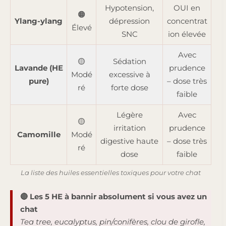
Hypotension,
OUI en
🟠
Ylang-ylang
dépression
concentrat
Élevé
SNC
ion élevée
Avec
🟡
Sédation
Lavande (HE
prudence
Modé
excessive à
pure)
– dose très
ré
forte dose
faible
Légère
Avec
🟡
irritation
prudence
Camomille
Modé
digestive haute
– dose très
ré
dose
faible
La liste des huiles essentielles toxiques pour votre chat
🔴 Les 5 HE à bannir absolument si vous avez un
chat
Tea tree, eucalyptus, pin/conifères, clou de girofle,