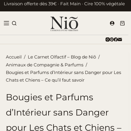
Passer
Livraison offerte dès 39€ · Fait Main · Cire 100% végétale
au
contenu
Pani
d’ac
Accueil
/
Le Carnet Olfactif – Blog de Niõ
/
Animaux de Compagnie & Parfums
/
Bougies et Parfums d’Intérieur sans Danger pour Les
Chats et Chiens – Ce qu’il faut savoir
Bougies et Parfums
d’Intérieur sans Danger
pour Les Chats et Chiens –