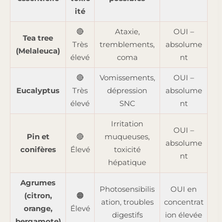
ité
🔴
Ataxie,
OUI –
Tea tree
Très
tremblements,
absolume
(Melaleuca)
élevé
coma
nt
🔴
Vomissements,
OUI –
Eucalyptus
Très
dépression
absolume
élevé
SNC
nt
Irritation
OUI –
Pin et
🔴
muqueuses,
absolume
conifères
Élevé
toxicité
nt
hépatique
Agrumes
Photosensibilis
OUI en
(citron,
🟠
ation, troubles
concentrat
orange,
Élevé
digestifs
ion élevée
bergamote)