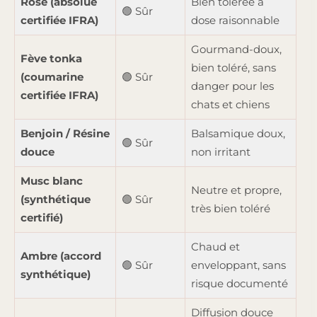
Rose (absolue
Bien tolérée à
🟢 Sûr
certifiée IFRA)
dose raisonnable
Gourmand-doux,
Fève tonka
bien toléré, sans
(coumarine
🟢 Sûr
danger pour les
certifiée IFRA)
chats et chiens
Benjoin / Résine
Balsamique doux,
🟢 Sûr
douce
non irritant
Musc blanc
Neutre et propre,
(synthétique
🟢 Sûr
très bien toléré
certifié)
Chaud et
Ambre (accord
🟢 Sûr
enveloppant, sans
synthétique)
risque documenté
Diffusion douce