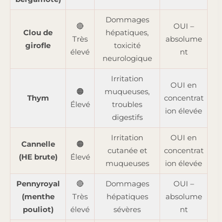
Dommages
🔴
OUI –
Clou de
hépatiques,
Très
absolume
girofle
toxicité
élevé
nt
neurologique
Irritation
OUI en
🟠
muqueuses,
Thym
concentrat
Élevé
troubles
ion élevée
digestifs
Irritation
OUI en
Cannelle
🟠
cutanée et
concentrat
(HE brute)
Élevé
muqueuses
ion élevée
Pennyroyal
🔴
Dommages
OUI –
(menthe
Très
hépatiques
absolume
pouliot)
élevé
sévères
nt