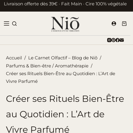
Passer
Livraison offerte dès 39€ · Fait Main · Cire 100% végétale
au
contenu
Pani
d’ac
Accueil
/
Le Carnet Olfactif – Blog de Niõ
/
Parfums & Bien-être / Aromathérapie
/
Créer ses Rituels Bien-Être au Quotidien : L’Art de
Vivre Parfumé
Créer ses Rituels Bien-Être
au Quotidien : L’Art de
Vivre Parfumé