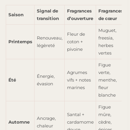
Signal de
Fragrances
Fragrances
Saison
transition
d’ouverture
de cœur
Muguet,
D
Fleur de
Renouveau,
freesia,
l
Printemps
coton +
légèreté
herbes
s
pivoine
vertes
f
Figue
Agrumes
verte,
Énergie,
f
Été
vifs + notes
menthe,
évasion
f
marines
fleur
l
blanche
Figue
Santal +
mûre,
Ancrage,
b
Automne
cardamome
cèdre,
chaleur
f
douce
épices