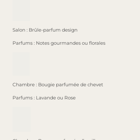
Salon : Brûle-parfum design
Parfums : Notes gourmandes ou florales
Chambre : Bougie parfumée de chevet
Parfums : Lavande ou Rose
Chambre : Brume parfumée d’oreiller
Parfums : Lavande. Senteurs florales
Chambre : Suspension parfumée dans le placard