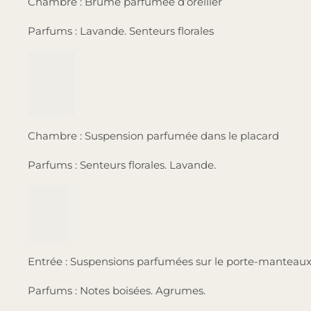
Parfums : Senteurs florales. Lavande.
Entrée : Suspensions parfumées sur le porte-manteaux
Parfums : Notes boisées. Agrumes.
Salle de Bain : Bougie parfumée
Parfums : Senteurs marines. Thé Vert et Sauge.
Cuisine : Brule-parfum ou bougie
Parfums : Agrumes. Fruits exotiques.