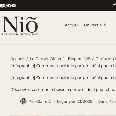
Passer
L
au
contenu
Accueil
Univers Niõ
Accueil
/
Le Carnet Olfactif – Blog de Niõ
/
Parfums d'
[Infographie] Comment choisir le parfum idéal pour c
[Infographie] Comment choisir le parfum idéal pour c
Découvrez comment choisir le parfum idéal pour chaque 
Par
Claire G
Le
janvier 23, 2025
Dans
Par