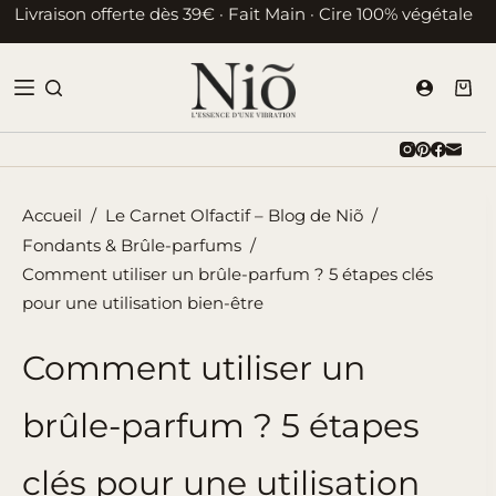
Passer
Livraison offerte dès 39€ · Fait Main · Cire 100% végétale
au
contenu
Pani
d’ac
Accueil
/
Le Carnet Olfactif – Blog de Niõ
/
Fondants & Brûle-parfums
/
Comment utiliser un brûle-parfum ? 5 étapes clés
pour une utilisation bien-être
Comment utiliser un
brûle-parfum ? 5 étapes
clés pour une utilisation