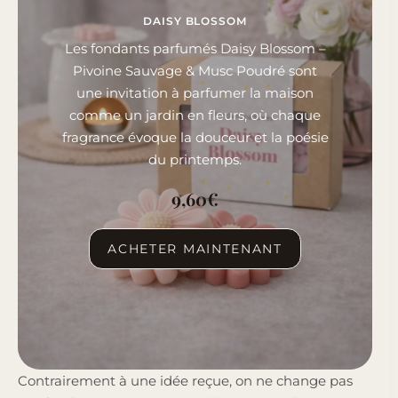
DAISY BLOSSOM
Les fondants parfumés Daisy Blossom –
Pivoine Sauvage & Musc Poudré sont
une invitation à parfumer la maison
comme un jardin en fleurs, où chaque
fragrance évoque la douceur et la poésie
du printemps.
9,60
€
ACHETER MAINTENANT
Contrairement à une idée reçue, on ne change pas