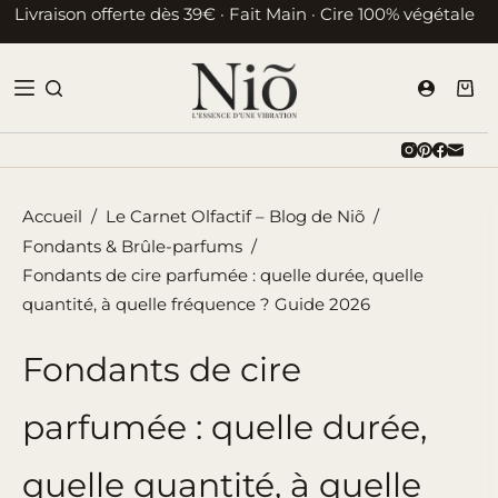
Passer
Livraison offerte dès 39€ · Fait Main · Cire 100% végétale
au
contenu
Pani
d’ac
Accueil
/
Le Carnet Olfactif – Blog de Niõ
/
Fondants & Brûle-parfums
/
Fondants de cire parfumée : quelle durée, quelle
quantité, à quelle fréquence ? Guide 2026
Fondants de cire
parfumée : quelle durée,
quelle quantité, à quelle