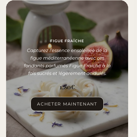
FIGUE FRAÎCHE
Capturez l’essence ensoleillée de la
figue méditerranéenne avec ces
fondants parfumés Figue Fraiche à la
fois sucrés et légèrement acidulés.
1,80
€
ACHETER MAINTENANT