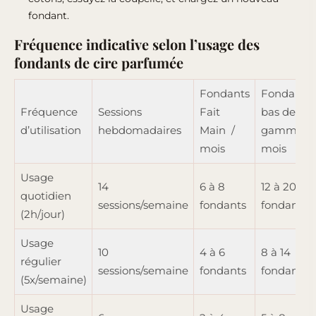
fondant.
Fréquence indicative selon l’usage des
fondants de cire parfumée
Fondants
Fondants
Fréquence
Sessions
Fait
bas de
d’utilisation
hebdomadaires
Main /
gamme /
mois
mois
Usage
14
6 à 8
12 à 20
quotidien
sessions/semaine
fondants
fondants
(2h/jour)
Usage
10
4 à 6
8 à 14
régulier
sessions/semaine
fondants
fondants
(5x/semaine)
Usage