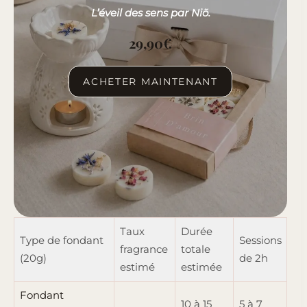
L’éveil des sens par Niõ.
29,90
€
ACHETER MAINTENANT
Taux
Durée
Type de fondant
Sessions
fragrance
totale
(20g)
de 2h
estimé
estimée
Fondant
10 à 15
5 à 7