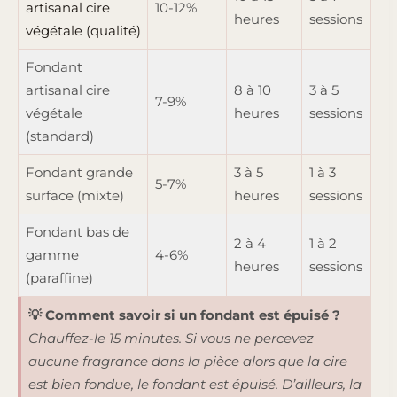
artisanal cire
10-12%
heures
sessions
végétale (qualité)
Fondant
artisanal cire
8 à 10
3 à 5
7-9%
végétale
heures
sessions
(standard)
Fondant grande
3 à 5
1 à 3
5-7%
surface (mixte)
heures
sessions
Fondant bas de
2 à 4
1 à 2
gamme
4-6%
heures
sessions
(paraffine)
💡 Comment savoir si un fondant est épuisé ?
Chauffez-le 15 minutes. Si vous ne percevez
aucune fragrance dans la pièce alors que la cire
est bien fondue, le fondant est épuisé. D’ailleurs, la