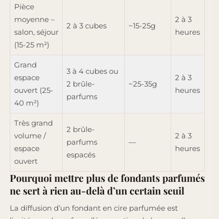
Pièce
moyenne –
2 à 3
2 à 3 cubes
~15-25g
salon, séjour
heures
(15-25 m²)
Grand
3 à 4 cubes ou
espace
2 à 3
2 brûle-
~25-35g
ouvert (25-
heures
parfums
40 m²)
Très grand
2 brûle-
volume /
2 à 3
parfums
—
espace
heures
espacés
ouvert
Pourquoi mettre plus de fondants parfumés
ne sert à rien au-delà d’un certain seuil
La diffusion d’un fondant en cire parfumée est