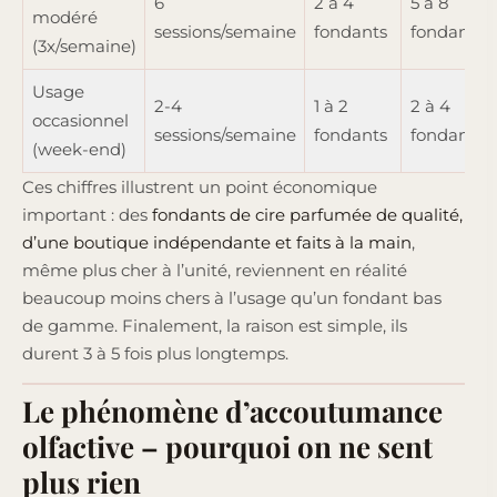
6
2 à 4
5 à 8
modéré
sessions/semaine
fondants
fondants
(3x/semaine)
Usage
2-4
1 à 2
2 à 4
occasionnel
sessions/semaine
fondants
fondants
(week-end)
Ces chiffres illustrent un point économique
important : des
fondants de cire parfumée de qualité,
d’une boutique indépendante et faits à la main
,
même plus cher à l’unité, reviennent en réalité
beaucoup moins chers à l’usage qu’un fondant bas
de gamme. Finalement, la raison est simple, ils
durent 3 à 5 fois plus longtemps.
Le phénomène d’accoutumance
olfactive – pourquoi on ne sent
plus rien