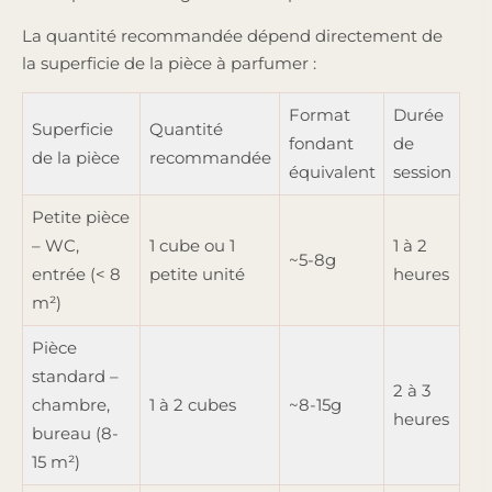
La quantité recommandée dépend directement de
la superficie de la pièce à parfumer :
Format
Durée
Superficie
Quantité
fondant
de
de la pièce
recommandée
équivalent
session
Petite pièce
– WC,
1 cube ou 1
1 à 2
~5-8g
entrée (< 8
petite unité
heures
m²)
Pièce
standard –
2 à 3
chambre,
1 à 2 cubes
~8-15g
heures
bureau (8-
15 m²)