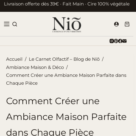
Passer
Livraison offerte dès 39€ · Fait Main · Cire 100% végétale
au
contenu
Pani
d’ac
Accueil
/
Le Carnet Olfactif – Blog de Niõ
/
Ambiance Maison & Déco
/
Comment Créer une Ambiance Maison Parfaite dans
Chaque Pièce
Comment Créer une
Ambiance Maison Parfaite
dans Chaque Pièce