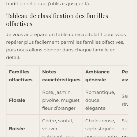
traditionnelle que j’utilisais jusque-là.
Tableau de classification des familles
olfactives
Je vous ai préparé un tableau récapitulatif pour vous
repérer plus facilement parmi les familles olfactives,
puis nous allons plonger dans chaque famille en
détail.
Familles
Notes
Ambiance
Person
olfactives
caractéristiques
générale
associ
Rose, jasmin,
Romantique,
Sensib
Florale
pivoine, muguet,
douce,
rêveur,
fleur d’oranger
élégante
Cèdre, santal,
Chaleureuse,
Stable,
Boisée
vétiver,
sophistiquée,
authen
patchouli, oud
enveloppante
profo