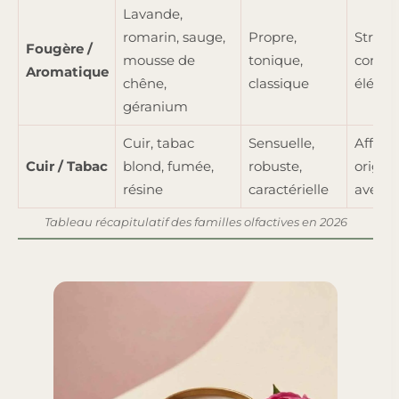
Lavande,
romarin, sauge,
Propre,
Struct
Fougère /
mousse de
tonique,
confian
Aromatique
chêne,
classique
élégan
géranium
Cuir, tabac
Sensuelle,
Affirm
Cuir / Tabac
blond, fumée,
robuste,
origina
résine
caractérielle
aventu
Tableau récapitulatif des familles olfactives en 2026