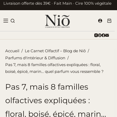
Passer
Livraison offerte dès 39€ · Fait Main · Cire 100% végétale
au
contenu
Pani
d’ac
Accueil
/
Le Carnet Olfactif – Blog de Niõ
/
Parfums d'Intérieur & Diffusion
/
Pas 7, mais 8 familles olfactives expliquées : floral,
boisé, épicé, marin… quel parfum vous ressemble ?
Pas 7, mais 8 familles
olfactives expliquées :
floral, boisé, épicé, marin…