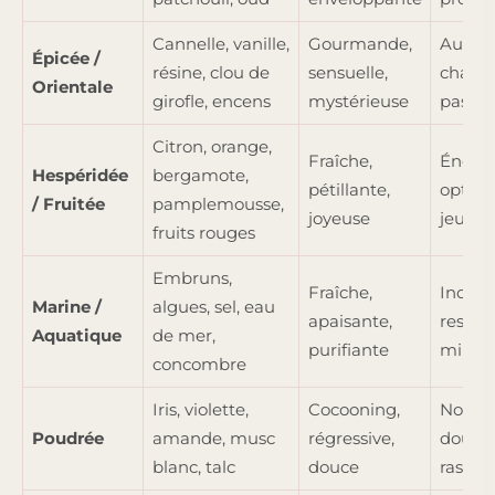
Cannelle, vanille,
Gourmande,
Audaci
Épicée /
résine, clou de
sensuelle,
charis
Orientale
girofle, encens
mystérieuse
passio
Citron, orange,
Fraîche,
Énergi
Hespéridée
bergamote,
pétillante,
optimi
/ Fruitée
pamplemousse,
joyeuse
jeune d
fruits rouges
Embruns,
Fraîche,
Indépe
Marine /
algues, sel, eau
apaisante,
ressou
Aquatique
de mer,
purifiante
minima
concombre
Iris, violette,
Cocooning,
Nostal
Poudrée
amande, musc
régressive,
doux,
blanc, talc
douce
rassur