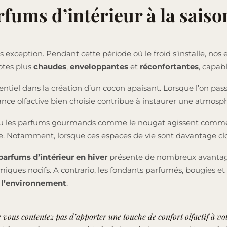
fums d’intérieur à la saiso
pas exception. Pendant cette période où le froid s’installe, no
notes plus
chaudes
,
enveloppantes
et
réconfortantes
, capabl
entiel dans la création d’un cocon apaisant. Lorsque l’on pa
ce olfactive bien choisie contribue à instaurer une atmosph
ou les parfums gourmands comme le nougat agissent comme de
e. Notamment, lorsque ces espaces de vie sont davantage clo
arfums d’intérieur en hiver
présente de nombreux avantage
iques nocifs. A contrario, les fondants parfumés, bougies et 
c
l’environnement
.
e vous contentez pas d’apporter une touche de confort olfactif à v