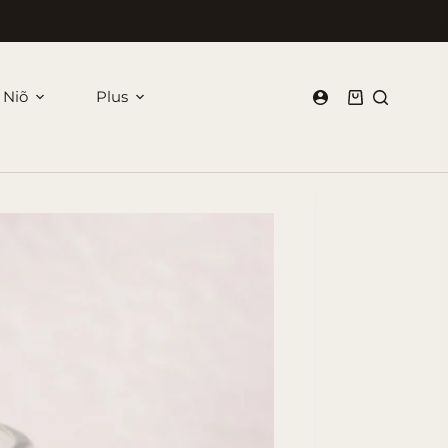
 Niõ
Plus
Panier
d’achat