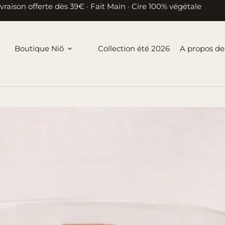
ivraison offerte dès 39€ · Fait Main · Cire 100% végétale
Boutique Niõ
Collection été 2026
A propos de