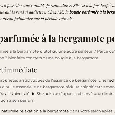
à posséder une « double personnalité ». Elle est à la fois hespéri
ue qui la rend si addictive. Chez Niõ, la
bougie parfumée à la berg
renouveau printanier que la période estivale.
 parfumée à la bergamote po
umée à la bergamote plutôt qu’une autre senteur ? Parce qu
onne 3 bienfaits concrets d’une bougie à la bergamote.
 et immédiate
 propriétés anxiolytiques de l’essence de bergamote. Une
rec
d’huile essentielle de bergamote réduisait significativement
e à l’
Université de Shizuoka
au Japon, a observé une diminuti
tion à son parfum.
 naturelle relaxation à la bergamote
dans votre salon après u