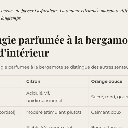
 venez de passer l’aspirateur. La senteur citronnée maison se diff
s longtemps.
ugie parfumée à la bergamot
’intérieur
bougie parfumée à la bergamote se distingue des autres senteu
Citron
Orange douce
Acidulé, vif,
Sucré, rond, go
unidimensionnel
ortisol)
Modéré (stimulant plutôt)
Calmant doux
Faible (s’évapore vite)
Bonne (tenace)