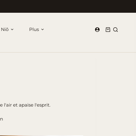
 Niõ
Plus
Panier
d’achat
'air et apaise l'esprit.
on