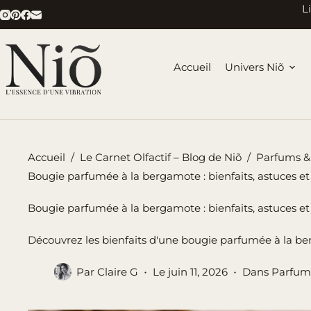
Passer
L
au
contenu
Accueil
Univers Niõ
Accueil
/
Le Carnet Olfactif – Blog de Niõ
/
Parfums &
Bougie parfumée à la bergamote : bienfaits, astuces e
Bougie parfumée à la bergamote : bienfaits, astuces e
Découvrez les bienfaits d'une bougie parfumée à la bergam
Par
Claire G
Le
juin 11, 2026
Dans
Parfums