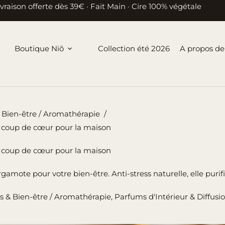
ivraison offerte dès 39€ · Fait Main · Cire 100% végétale
Boutique Niõ
Collection été 2026
A propos de
 Bien-être / Aromathérapie
/
t coup de cœur pour la maison
t coup de cœur pour la maison
ote pour votre bien-être. Anti-stress naturelle, elle purifie l
 & Bien-être / Aromathérapie
,
Parfums d'Intérieur & Diffusi