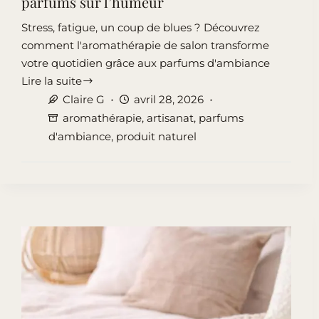
parfums sur l’humeur
Stress, fatigue, un coup de blues ? Découvrez
comment l'aromathérapie de salon transforme
votre quotidien grâce aux parfums d'ambiance
Lire la suite
L’aromathérapie
Claire G
avril 28, 2026
de
aromathérapie
,
artisanat
,
parfums
salon
d'ambiance
,
produit naturel
:
L’effet
des
parfums
sur
l’humeur