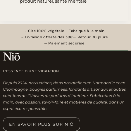
produit naturel
,
santé mentale
:
7
bienfaits
sur
Cire 100% végétale
Fabriqué à la main
votre
Livraison offerte dès 39€
Retour 30 jours
bien-
Paiement sécurisé
être
L'ESSENCE D'UNE VIBRATION
Depuis 2024, nous créons, dans nos ateliers en Normandie et en
Champagne, bougies parfumées, fondants artisanaux et autres
créations de l’Univers de parfums d’intérieur. Fabrication à la
main, avec passion, savoir-faire et matières de qualité, dans un
esprit éco-responsable.
EN SAVOIR PLUS SUR NIÕ