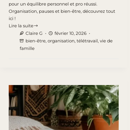
pour un équilibre personnel et pro réussi.
Organisation, pauses et bien-être, découvrez tout
ici !
Lire la suite
Télétravail
Claire G
février 10, 2026
et
bien-être
,
organisation
,
télétravail
,
vie de
vie
famille
de
famille
:
9
astuces
efficaces
pour
votre
équilibre
personnel
et