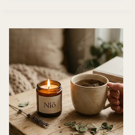
au
Quotidien
:
L’Art
de
Vivre
Parfumé