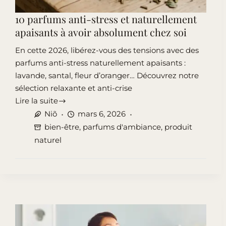
10 parfums anti-stress et naturellement
apaisants à avoir absolument chez soi
En cette 2026, libérez-vous des tensions avec des
parfums anti-stress naturellement apaisants :
lavande, santal, fleur d’oranger… Découvrez notre
sélection relaxante et anti-crise
Lire la suite
10
Niõ
mars 6, 2026
parfums
bien-être
,
parfums d'ambiance
,
produit
anti-
naturel
stress
et
naturellement
apaisants
à
avoir
absolument