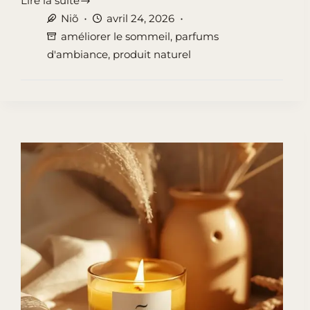
Lire la suite
Améliorer
Niõ
avril 24, 2026
le
améliorer le sommeil
,
parfums
sommeil
d'ambiance
,
produit naturel
avec
brumes
d’oreiller
:
essentiel
à
connaitre