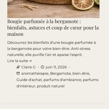
Bougie parfumée à la bergamote :
bienfaits, astuces et coup de cœur pour la
maison
Découvrez les bienfaits d'une bougie parfumée à
la bergamote pour votre bien-être. Anti-stress
naturelle, elle purifie l'air et apaise l'esprit.
Lire la suite
Bougie
Claire G
juin 11, 2026
parfumée
aromathérapie
,
Bergamote
,
bien-être
,
à
Guide d'achat
,
parfums d'ambiance
,
parfums
la
d'intérieur
,
produit naturel
bergamote
:
bienfaits,
astuces