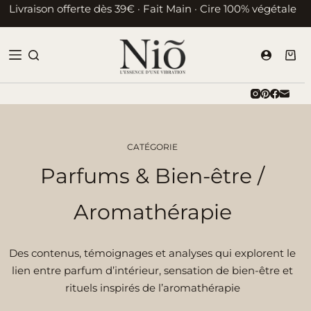
Passer
Livraison offerte dès 39€ · Fait Main · Cire 100% végétale
au
contenu
Pani
d’ac
CATÉGORIE
Parfums & Bien-être /
Aromathérapie
Des contenus, témoignages et analyses qui explorent le
lien entre parfum d’intérieur, sensation de bien-être et
rituels inspirés de l’aromathérapie