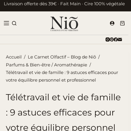
Passer
Livraison offerte dès 39€ · Fait Main · Cire 100% végétale
au
contenu
Pani
d’ac
Accueil
/
Le Carnet Olfactif – Blog de Niõ
/
Parfums & Bien-être / Aromathérapie
/
Télétravail et vie de famille : 9 astuces efficaces pour
votre équilibre personnel et professionnel
Télétravail et vie de famille
: 9 astuces efficaces pour
votre équilibre personnel