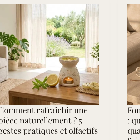
vos
soirées
d’été
Comment rafraîchir une
Fon
pièce naturellement ? 5
: q
gestes pratiques et olfactifs
qua