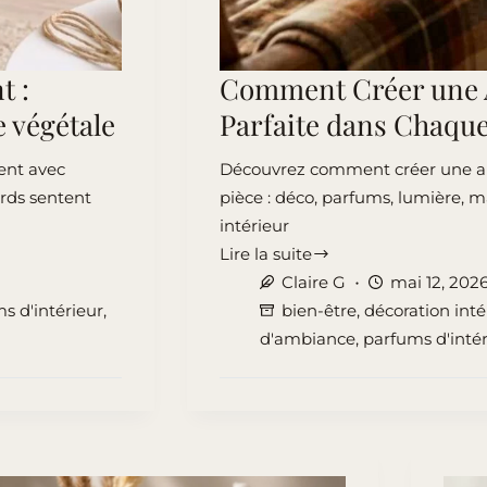
t :
Comment Créer une
e végétale
Parfaite dans Chaque
ent avec
Découvrez comment créer une am
ards sentent
pièce : déco, parfums, lumière, m
intérieur
Lire la suite
Comment
Claire G
mai 12, 202
Créer
s d'intérieur
,
bien-être
,
décoration inté
une
d'ambiance
,
parfums d'intér
Ambiance
Maison
Parfaite
dans
Chaque