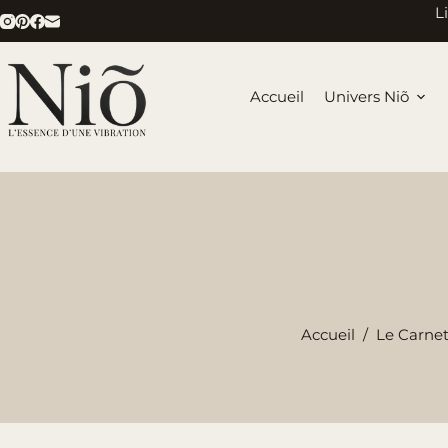
Passer
L
au
contenu
Accueil
Univers Niõ
Accueil
/
Le Carnet