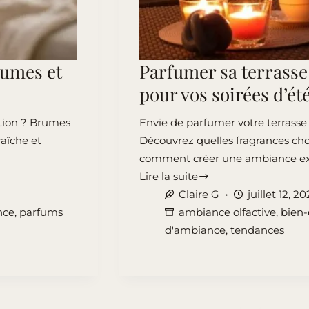
rumes et
Parfumer sa terrasse 
pour vos soirées d’ét
ation ? Brumes
Envie de parfumer votre terrasse 
raîche et
Découvrez quelles fragrances chois
comment créer une ambiance ex
Lire la suite
Parfumer
Claire G
juillet 12, 2
sa
nce
,
parfums
ambiance olfactive
,
bien-
terrasse
d'ambiance
,
tendances
:
quelles
fragrances
pour