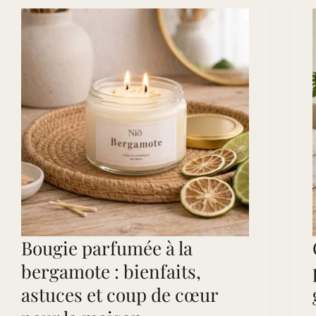
et
diffuseurs,
nos
meilleures
astuces
Bougie parfumée à la
bergamote : bienfaits,
astuces et coup de cœur