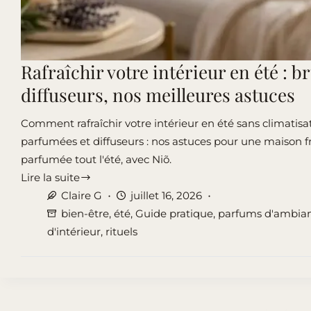
Rafraîchir votre intérieur en été : b
diffuseurs, nos meilleures astuces
Comment rafraîchir votre intérieur en été sans climatis
parfumées et diffuseurs : nos astuces pour une maison f
parfumée tout l'été, avec Niõ.
Lire la suite
Rafraîchir
Claire G
juillet 16, 2026
votre
bien-être
,
été
,
Guide pratique
,
parfums d'ambia
intérieur
d'intérieur
,
rituels
en
été
:
brumes