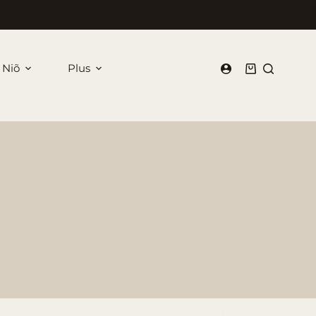
 Niõ
Plus
Panier
d’achat