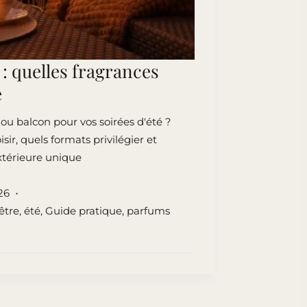
: quelles fragrances
é
ou balcon pour vos soirées d'été ?
ir, quels formats privilégier et
térieure unique
026
être
,
été
,
Guide pratique
,
parfums