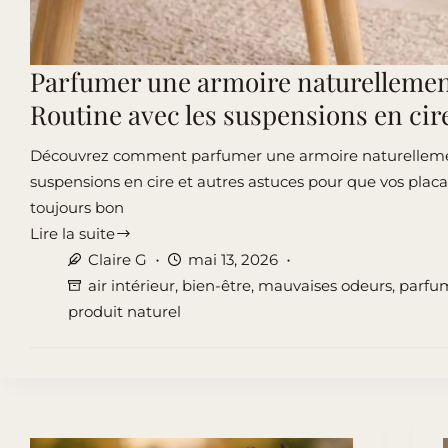
Parfumer une armoire naturellemen
Routine avec les suspensions en cir
Découvrez comment parfumer une armoire naturellem
suspensions en cire et autres astuces pour que vos plac
toujours bon
Lire la suite
Parfumer
Claire G
mai 13, 2026
une
air intérieur
,
bien-être
,
mauvaises odeurs
,
parfum
armoire
produit naturel
naturellement
:
Routine
avec
les