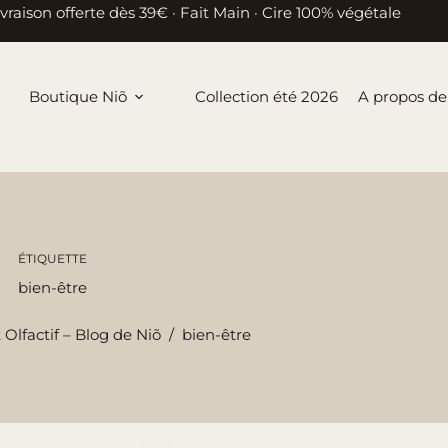
ivraison offerte dès 39€ · Fait Main · Cire 100% végétale
Boutique Niõ
Collection été 2026
A propos de
ÉTIQUETTE
bien-être
 Olfactif – Blog de Niõ
/
bien-être