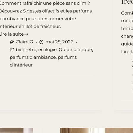
fré
Comment rafraîchir une pièce sans clim ?
Découvrez 5 gestes olfactifs et les parfums
Comb
d'ambiance pour transformer votre
mett
intérieur en îlot de fraîcheur.
temps
Lire la suite
chang
Comment
Claire G
mai 25, 2026
guid
rafraîchir
bien-être
,
écologie
,
Guide pratique
,
Lire l
une
Fond
parfums d'ambiance
,
parfums
pièce
de
d'intérieur
naturellement
cire
?
parf
5
:
gestes
quell
pratiques
durée
et
quell
olfactifs
quant
à
quell