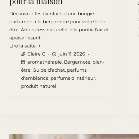
pour la maison
Découvrez les bienfaits d'une bougie
parfumée à la bergamote pour votre bien-
être. Anti-stress naturelle, elle purifie l'air et
apaise l'esprit.
Lire la suite
Bougie
Claire G
juin 11, 2026
parfumée
aromathérapie
,
Bergamote
,
bien-
à
être
,
Guide d'achat
,
parfums
la
d'ambiance
,
parfums d'intérieur
,
bergamote
produit naturel
:
bienfaits,
astuces
et
coup
de
cœur