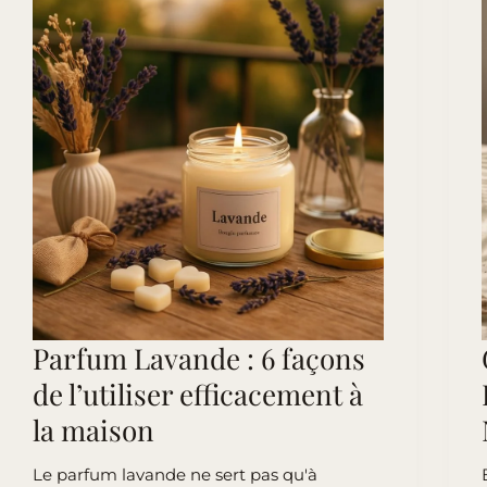
suspensions
en
cire
végétale
Parfum Lavande : 6 façons
de l’utiliser efficacement à
la maison
Le parfum lavande ne sert pas qu'à