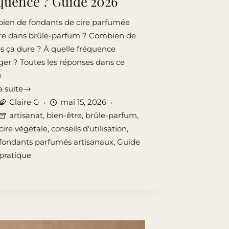
quence ? Guide 2026
ien de fondants de cire parfumée
re dans brûle-parfum ? Combien de
 ça dure ? À quelle fréquence
er ? Toutes les réponses dans ce
e
a suite
ants
Claire G
mai 15, 2026
artisanat
,
bien-être
,
brûle-parfum
,
cire végétale
,
conseils d'utilisation
,
umée
fondants parfumés artisanaux
,
Guide
pratique
e
,
e
ité,
e