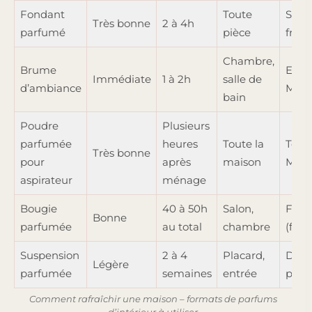
Fondant
Toute
Selo
Très bonne
2 à 4h
parfumé
pièce
frag
Chambre,
Brume
Eau,
Immédiate
1 à 2h
salle de
d’ambiance
Méta
bain
Poudre
Plusieurs
parfumée
heures
Toute la
Terre
Très bonne
pour
après
maison
Méta
aspirateur
ménage
Bougie
40 à 50h
Salon,
Feu
Bonne
parfumée
au total
chambre
(fla
Suspension
2 à 4
Placard,
Diffu
Légère
parfumée
semaines
entrée
pass
Comment rafraîchir une maison – formats de parfums
d’intérieur à utiliser