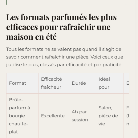
Les formats parfumés les plus
efficaces pour rafraîchir une
maison en été
Tous les formats ne se valent pas quand il s’agit de
savoir comment rafraîchir une pièce. Voici ceux que
j’utilise le plus, classés par efficacité et par praticité.
Efficacité
Idéal
Format
Durée
Éner
fraîcheur
pour
Brûle-
parfum à
Salon,
Fla
4h par
bougie
Excellente
pièce de
(Feu
session
chauffe-
vie
modé
plat