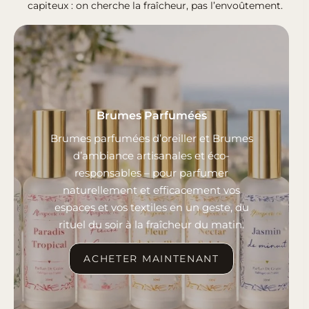
capiteux : on cherche la fraîcheur, pas l’envoûtement.
Brumes Parfumées
Brumes parfumées d’oreiller et Brumes
d’ambiance artisanales et éco-
responsables – pour parfumer
naturellement et efficacement vos
espaces et vos textiles en un geste, du
rituel du soir à la fraîcheur du matin.
ACHETER MAINTENANT