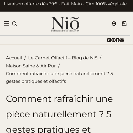
Passer
Livraison offerte dès 39€ · Fait Main · Cire 100% végétale
au
contenu
Pani
d’ac
Accueil
/
Le Carnet Olfactif – Blog de Niõ
/
Maison Saine & Air Pur
/
Comment rafraîchir une pièce naturellement ? 5
gestes pratiques et olfactifs
Comment rafraîchir une
pièce naturellement ? 5
gestes pratiques et