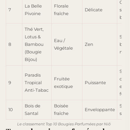
Cha
La Belle
Florale
7
Délicate
salle
Pivoine
fraîche
bain
Thé Vert,
Lotus &
Salle
Eau /
8
Bambou
Zen
bain,
Végétale
(Bougie
médi
Bijou)
Salo
Paradis
Fruitée
cuisi
9
Tropical
Puissante
exotique
espa
Anti-Tabac
fum
Bois de
Boisée
Soiré
10
Enveloppante
Santal
fraîche
salo
Le classement Top 10 Bougies Parfumées par Niõ