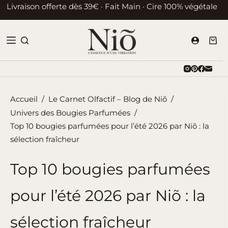
Passer
Livraison offerte dès 39€ · Fait Main · Cire 100% végétale
au
contenu
Pani
d’ac
Accueil
/
Le Carnet Olfactif – Blog de Niõ
/
Univers des Bougies Parfumées
/
Top 10 bougies parfumées pour l’été 2026 par Niõ : la
sélection fraîcheur
Top 10 bougies parfumées
pour l’été 2026 par Niõ : la
sélection fraîcheur