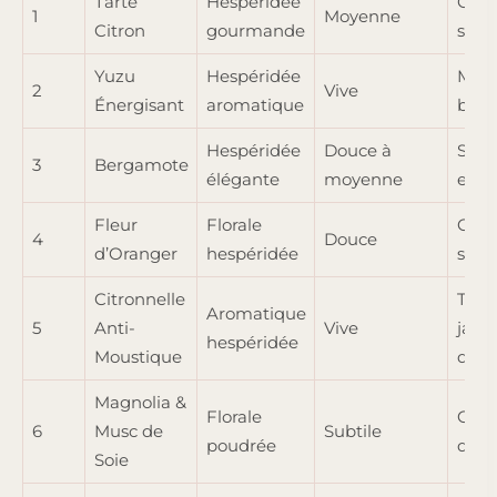
Tarte
Hespéridée
Cuisi
1
Moyenne
Citron
gourmande
salo
Yuzu
Hespéridée
Mati
2
Vive
Énergisant
aromatique
bure
Hespéridée
Douce à
Salo
3
Bergamote
élégante
moyenne
entr
Fleur
Florale
Cha
4
Douce
d’Oranger
hespéridée
salo
Citronnelle
Terra
Aromatique
5
Anti-
Vive
jardi
hespéridée
Moustique
d’hiv
Magnolia &
Florale
Cha
6
Musc de
Subtile
poudrée
dres
Soie