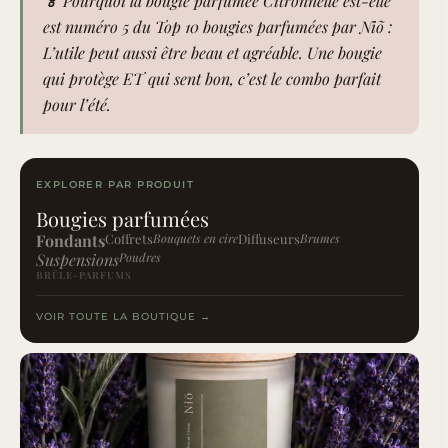
🏅 Pourquoi la bougie parfumée Citronnelle est-elle
est numéro 5 du Top 10 bougies parfumées par Niõ :
L’utile peut aussi être beau et agréable. Une bougie
qui protège ET qui sent bon, c’est le combo parfait
pour l’été.
EXPLORER PAR PRODUIT
Bougies parfumées
Fondants
Coffrets
Bouquets en cire
Diffuseurs
Brumes
Suspensions
Poudres
BRÛLE-PARFUMS
VOIR TOUTE LA BOUTIQUE →