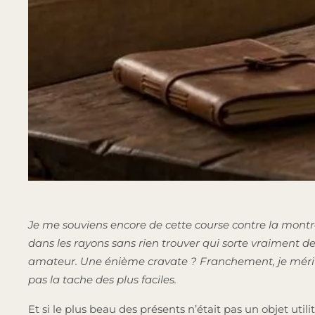
Je me souviens encore de cette course contre la montre
dans les rayons sans rien trouver qui sorte vraiment de l
amateur. Une énième cravate ? Franchement, je méritai
pas la tache des plus faciles.
Et si le plus beau des présents n’était pas un objet uti