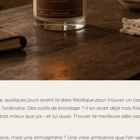
, quelques jours avant la date fatidique pour trouver un cad
’ordinaire. Des outils de bricolage ? Il en avait déjà trois f
s mieux que ça – et lui aussi. Trouver la meilleure idée ca
litaire, mais une atmosphère ? Une vraie ambiance que l’on ve