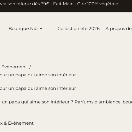
ivraison offerte dès 39€ · Fait Main · Cire 100% végétale
Boutique Niõ
Collection été 2026
A propos de
& Evènement
/
pour un papa qui aime son intérieur
pour un papa qui aime son intérieur
r un papa qui aime son intérieur ? Parfums d'ambiance, bougi
x & Evènement