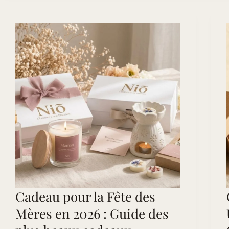
idées
vraiment
originales
pour
un
papa
qui
aime
son
intérieur
Cadeau pour la Fête des
Mères en 2026 : Guide des