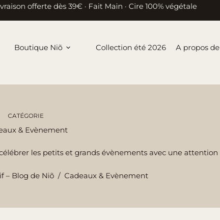
ivraison offerte dès 39€ · Fait Main · Cire 100% végétale
Boutique Niõ
Collection été 2026
A propos de
CATÉGORIE
eaux & Evènement
élébrer les petits et grands évènements avec une attention 
if – Blog de Niõ
/
Cadeaux & Evènement