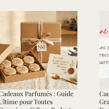
si
tendance
cette
année
?
Cadeaux Parfumés : Guide
Cad
Ultime pour Toutes
Gra