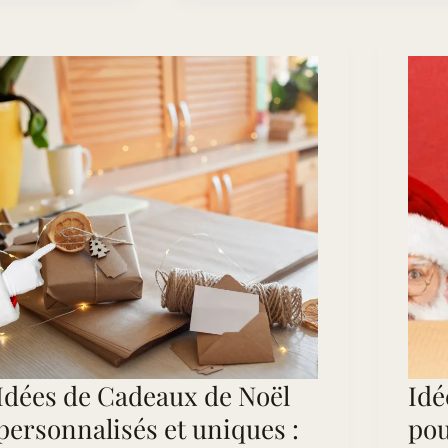
parfumés
et
coffrets
à
offrir
sans
se
ruiner
Idées de Cadeaux de Noël
Idé
personnalisés et uniques :
pou