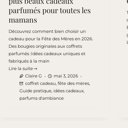
plus beaux cadeaux
parfumés pour toutes les
mamans
Découvrez comment bien choisir un
cadeau pour la Fête des Mères en 2026.
Des bougies originales aux coffrets
parfumés :Idées cadeaux uniques et
:
fabriqués à la main
Lire la suite
Cadeau
Claire G
mai 3, 2026
pour
coffret cadeau
,
fête des mères
,
la
Guide pratique
,
idées cadeaux
,
Fête
parfums d'ambiance
des
Mères
en
2026