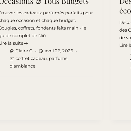
Occasions & Tous Budgets
Des
éc
Trouver les cadeaux parfumés parfaits pour
chaque occasion et chaque budget.
Décou
Bougies, coffrets, fondants faits main - le
des G
guide complet de Niõ
de v
Lire la suite
Lire l
Cadeaux
Cade
Claire G
avril 26, 2026
Parfumés
pour
coffret cadeau
,
parfums
la
d'ambiance
Guide
Fête
Ultime
des
pour
Gran
Toutes
Mère
Occasions
en
&
2026
Tous
:
Budgets
Des