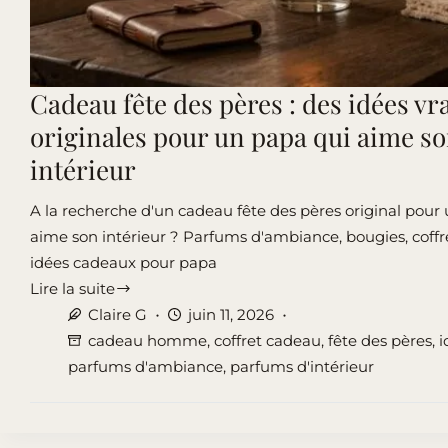
Cadeau fête des pères : des idées v
originales pour un papa qui aime s
intérieur
A la recherche d'un cadeau fête des pères original pour
aime son intérieur ? Parfums d'ambiance, bougies, coffre
idées cadeaux pour papa
Lire la suite
Cadeau
Claire G
juin 11, 2026
fête
cadeau homme
,
coffret cadeau
,
fête des pères
,
i
des
parfums d'ambiance
,
parfums d'intérieur
pères
:
des