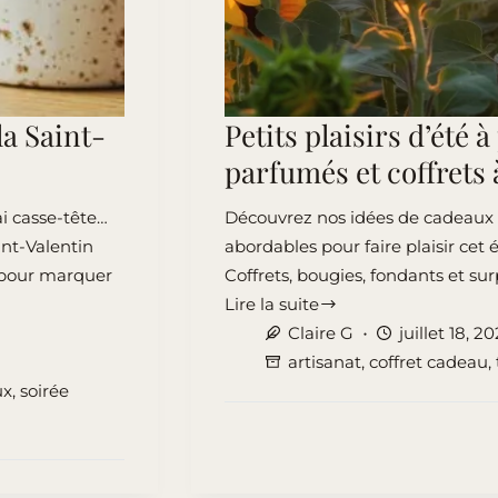
la Saint-
Petits plaisirs d’été 
parfumés et coffrets 
ai casse-tête…
Découvrez nos idées de cadeaux p
int-Valentin
abordables pour faire plaisir cet 
 pour marquer
Coffrets, bougies, fondants et sur
Lire la suite
Petits
Claire G
juillet 18, 2
plaisirs
artisanat
,
coffret cadeau
,
d’été
ux
,
soirée
à
partager
:
cadeaux