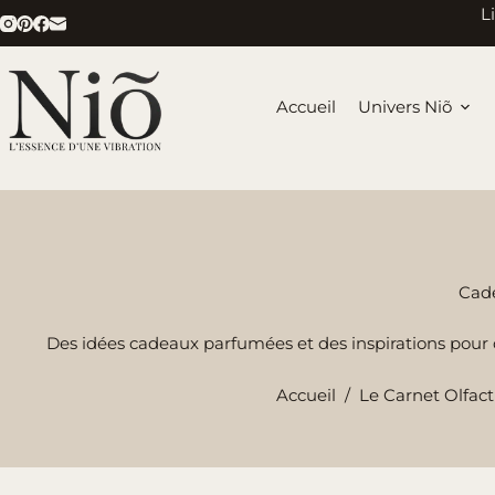
Passer
L
au
contenu
Accueil
Univers Niõ
Cad
Des idées cadeaux parfumées et des inspirations pour c
Accueil
/
Le Carnet Olfact