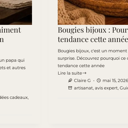
raiment
Bougies bijoux : Pour
on
tendance cette année
Bougies bijoux, c'est un moment
surprise. Découvrez pourquoi ce
 un papa qui
tendance cette année
ts et autres
Lire la suite
Bougies
Claire G
mai 15, 202
bijoux
artisanat
,
avis expert
,
Gui
:
dées cadeaux
,
Pourquoi
ce
concept
est