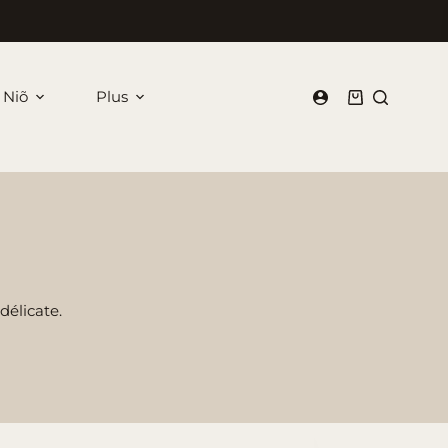
 Niõ
Plus
Panier
d’achat
délicate.