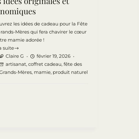
 idées originales et
onomiques
vrez les idées de cadeau pour la Fête
rands-Mères qui fera chavirer le cœur
otre mamie adorée !
a suite
au
Claire G
février 19, 2026
artisanat
,
coffret cadeau
,
fête des
Grands-Mères
,
mamie
,
produit naturel
ds-
s