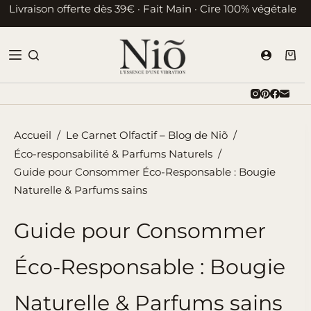
Passer
Livraison offerte dès 39€ · Fait Main · Cire 100% végétale
au
contenu
Pani
d’ac
Accueil
/
Le Carnet Olfactif – Blog de Niõ
/
Éco-responsabilité & Parfums Naturels
/
Guide pour Consommer Éco-Responsable : Bougie
Naturelle & Parfums sains
Guide pour Consommer
Éco-Responsable : Bougie
Naturelle & Parfums sains