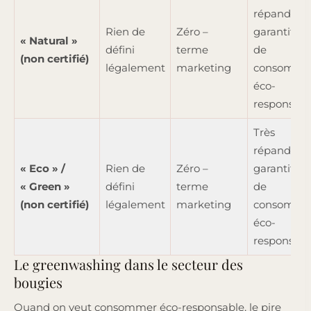
répandu, n
Rien de
Zéro –
garantit pa
« Natural »
défini
terme
de
(non certifié)
légalement
marketing
consomme
éco-
responsabl
Très
répandu, n
« Eco » /
Rien de
Zéro –
garantit pa
« Green »
défini
terme
de
(non certifié)
légalement
marketing
consomme
éco-
responsabl
Le greenwashing dans le secteur des
bougies
Quand on veut consommer éco-responsable, le pire