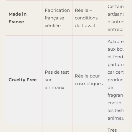
Certains
Fabrication
Réelle –
Made in
artisans et
française
conditions
France
d’autres
vérifiée
de travail
entreprises
Adaptée
aux bougie
et fondant
parfumés
Pas de test
car certain
Réelle pour
Cruelty Free
sur
producteur
cosmétiques
animaux
de
fragrances
continuent
les tests su
animaux.
Très