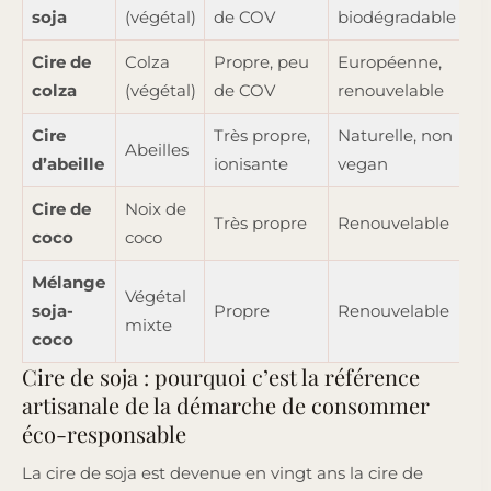
soja
(végétal)
de COV
biodégradable
l
Cire de
Colza
Propre, peu
Européenne,
P
colza
(végétal)
de COV
renouvelable
lo
Cire
Très propre,
Naturelle, non
Pa
Abeilles
d’abeille
ionisante
vegan
de
Cire de
Noix de
Te
Très propre
Renouvelable
coco
coco
l
Mélange
Végétal
Éq
soja-
Propre
Renouvelable
mixte
te
coco
Cire de soja : pourquoi c’est la référence
artisanale de la démarche de consommer
éco-responsable
La cire de soja est devenue en vingt ans la cire de