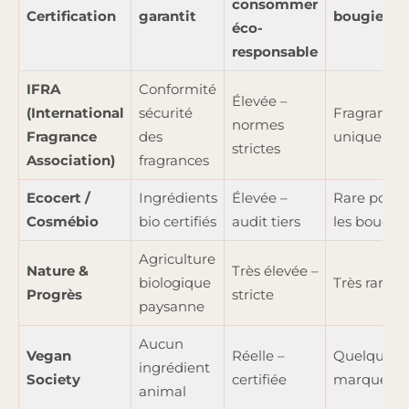
consommer
Certification
garantit
bougies ?
éco-
responsable
IFRA
Conformité
Élevée –
(International
sécurité
Fragrances
normes
Fragrance
des
uniqueme
strictes
Association)
fragrances
Ecocert /
Ingrédients
Élevée –
Rare pour
Cosmébio
bio certifiés
audit tiers
les bougies
Agriculture
Nature &
Très élevée –
biologique
Très rare
Progrès
stricte
paysanne
Aucun
Vegan
Réelle –
Quelques
ingrédient
Society
certifiée
marques
animal