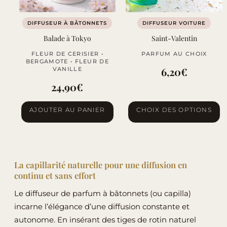
DIFFUSEUR À BÂTONNETS
DIFFUSEUR VOITURE
Balade à Tokyo
Saint-Valentin
FLEUR DE CERISIER •
PARFUM AU CHOIX
BERGAMOTE • FLEUR DE
6,20
€
VANILLE
24,90
€
Ce
AJOUTER AU PANIER
CHOIX DES OPTIONS
produit
a
plusieurs
variations.
La capillarité naturelle pour une diffusion en
Les
continu et sans effort
options
Le diffuseur de parfum à bâtonnets (ou capilla)
peuvent
incarne l’élégance d’une diffusion constante et
être
autonome. En insérant des tiges de rotin naturel
choisies