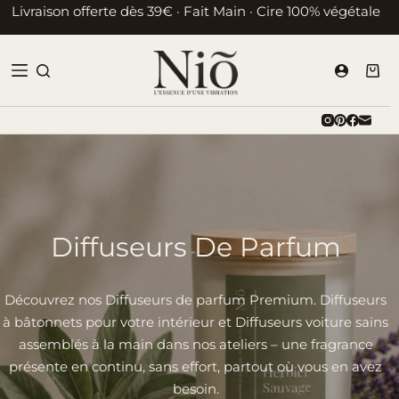
Passer
Livraison offerte dès 39€ · Fait Main · Cire 100% végétale
au
contenu
Pani
d’ac
Diffuseurs De Parfum
Découvrez nos Diffuseurs de parfum Premium. Diffuseurs
à bâtonnets pour votre intérieur et Diffuseurs voiture sains
assemblés à la main dans nos ateliers – une fragrance
présente en continu, sans effort, partout où vous en avez
besoin.