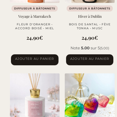
sur
DIFFUSEUR À BÂTONNETS
DIFFUSEUR À BÂTONNETS
la
Voyage à Marrakech
Hiver à Dublin
page
FLEUR D'ORANGER •
BOIS DE SANTAL • FÈVE
du
ACCORD BOISÉ • MIEL
TONKA • MUSC
produit
24,90
€
24,90
€
Note
5.00
sur 5
(5.00)
AJOUTER AU PANIER
AJOUTER AU PANIER