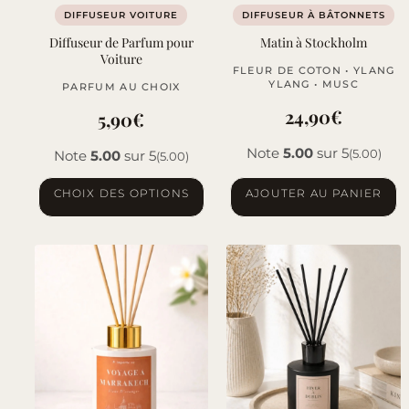
DIFFUSEUR VOITURE
DIFFUSEUR À BÂTONNETS
Diffuseur de Parfum pour
Matin à Stockholm
Voiture
FLEUR DE COTON • YLANG
YLANG • MUSC
PARFUM AU CHOIX
24,90
€
5,90
€
Note
5.00
sur 5
(5.00)
Note
5.00
sur 5
(5.00)
Ce
CHOIX DES OPTIONS
AJOUTER AU PANIER
produit
a
plusieurs
variations.
Les
options
peuvent
être
choisies