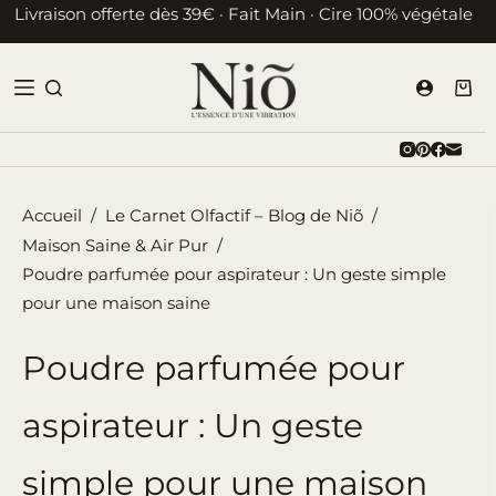
Passer
Livraison offerte dès 39€ · Fait Main · Cire 100% végétale
au
contenu
Pani
d’ac
Accueil
/
Le Carnet Olfactif – Blog de Niõ
/
Maison Saine & Air Pur
/
Poudre parfumée pour aspirateur : Un geste simple
pour une maison saine
Poudre parfumée pour
aspirateur : Un geste
simple pour une maison