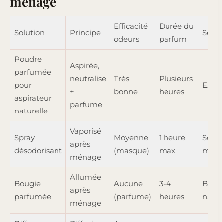
ménage
Efficacité
Durée du
Solution
Principe
Sécur
odeurs
parfum
Poudre
Aspirée,
parfumée
neutralise
Très
Plusieurs
pour
Excel
+
bonne
heures
aspirateur
parfume
naturelle
Vaporisé
Spray
Moyenne
1 heure
Souv
après
désodorisant
(masque)
max
médi
ménage
Allumée
Bougie
Aucune
3-4
Bonne
après
parfumée
(parfume)
heures
natur
ménage