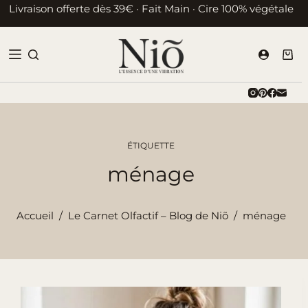
Passer
Livraison offerte dès 39€ · Fait Main · Cire 100% végétale
au
contenu
Pani
d’ac
ÉTIQUETTE
ménage
Accueil
/
Le Carnet Olfactif – Blog de Niõ
/
ménage