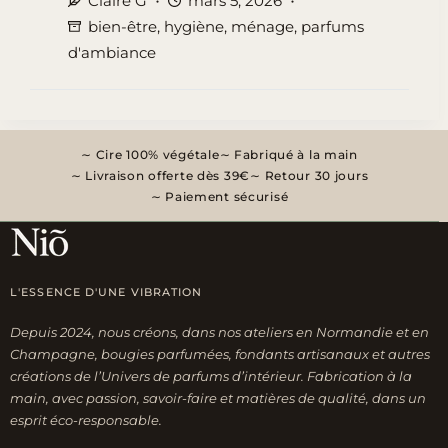
Claire G
mars 5, 2026
de
bien-être
,
hygiène
,
ménage
,
parfums
Printemps
d'ambiance
:
Le
Guide
Ultime
Cire 100% végétale
Fabriqué à la main
pour
Livraison offerte dès 39€
Retour 30 jours
Transformer
Paiement sécurisé
votre
Intérieur
L'ESSENCE D'UNE VIBRATION
Depuis 2024, nous créons, dans nos ateliers en Normandie et en
Champagne, bougies parfumées, fondants artisanaux et autres
créations de l’Univers de parfums d’intérieur. Fabrication à la
main, avec passion, savoir-faire et matières de qualité, dans un
esprit éco-responsable.