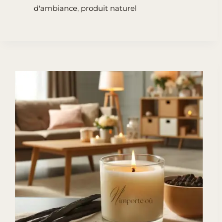
pour
d'ambiance
,
produit naturel
aspirateur
:
Un
geste
simple
pour
une
maison
saine