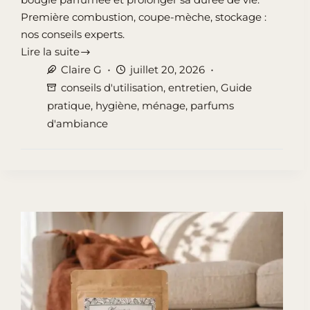
Première combustion, coupe-mèche, stockage :
nos conseils experts.
Lire la suite
Entretenir
Claire G
juillet 20, 2026
une
conseils d'utilisation
,
entretien
,
Guide
bougie
pratique
,
hygiène
,
ménage
,
parfums
parfumée
d'ambiance
:
9
gestes
pour
la
faire
durer