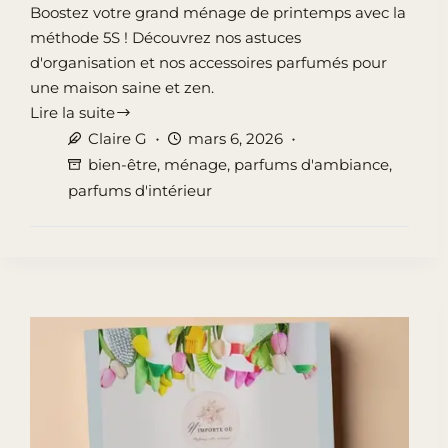
Boostez votre grand ménage de printemps avec la
méthode 5S ! Découvrez nos astuces
d'organisation et nos accessoires parfumés pour
une maison saine et zen.
Lire la suite
Grand
Claire G
mars 6, 2026
Ménage
bien-être
,
ménage
,
parfums d'ambiance
,
de
parfums d'intérieur
Printemps
:
9
Étapes
pour
une
Maison
qui
Respire
le