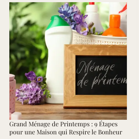
Éliminer
les
Mauvaises
Odeurs
&
Purifier
l’Air
Grand Ménage de Printemps : 9 Étapes
pour une Maison qui Respire le Bonheur