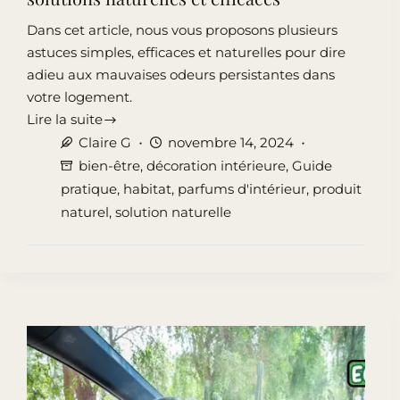
Dans cet article, nous vous proposons plusieurs
astuces simples, efficaces et naturelles pour dire
adieu aux mauvaises odeurs persistantes dans
votre logement.
Lire la suite
Eliminer
Claire G
novembre 14, 2024
les
bien-être
,
décoration intérieure
,
Guide
mauvaises
pratique
,
habitat
,
parfums d'intérieur
,
produit
odeurs
naturel
,
solution naturelle
:
7
solutions
naturelles
et
efficaces