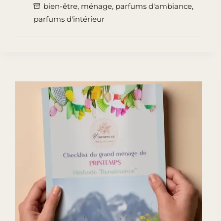
bien-être
,
ménage
,
parfums d'ambiance
,
de
parfums d'intérieur
Printemps
:
9
Étapes
pour
une
Maison
qui
Respire
le
Bonheur