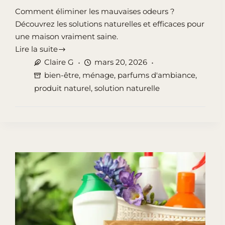
Comment éliminer les mauvaises odeurs ?
Découvrez les solutions naturelles et efficaces pour
une maison vraiment saine.
Lire la suite
Maison
Claire G
mars 20, 2026
Saine
bien-être
,
ménage
,
parfums d'ambiance
,
2026
produit naturel
,
solution naturelle
:
Le
Guide
Ultime
pour
Éliminer
les
Mauvaises
Odeurs
&
Purifier