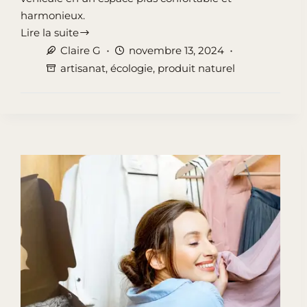
harmonieux.
Lire la suite
Découvrez
Claire G
novembre 13, 2024
ce
artisanat
,
écologie
,
produit naturel
désodorisant
pour
la
voiture
autrement
plus
naturel