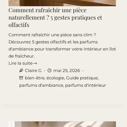
Comment rafraîchir une pièce
naturellement ? 5 gestes pratiques et
olfactifs
Comment rafraîchir une pièce sans clim ?
Découvrez 5 gestes olfactifs et les parfums
d'ambiance pour transformer votre intérieur en îlot
de fraîcheur.
Lire la suite
Comment
Claire G
mai 25, 2026
rafraîchir
bien-être
,
écologie
,
Guide pratique
,
une
parfums d'ambiance
,
parfums d'intérieur
pièce
naturellement
?
5
gestes
pratiques