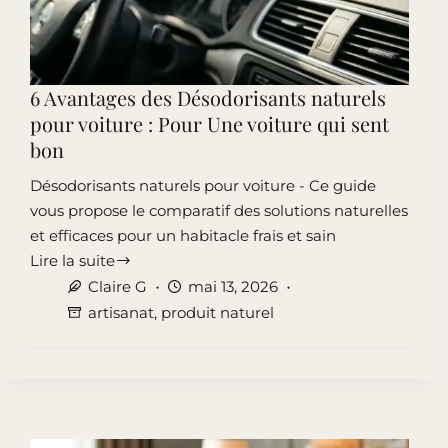
6 Avantages des Désodorisants naturels
pour voiture : Pour Une voiture qui sent
bon
Désodorisants naturels pour voiture - Ce guide
vous propose le comparatif des solutions naturelles
et efficaces pour un habitacle frais et sain
Lire la suite
6
Claire G
mai 13, 2026
Avantages
artisanat
,
produit naturel
des
Désodorisants
naturels
pour
voiture