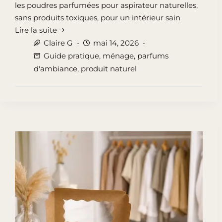
les poudres parfumées pour aspirateur naturelles,
sans produits toxiques, pour un intérieur sain
Lire la suite
Poudre
Claire G
mai 14, 2026
parfumée
Guide pratique
,
ménage
,
parfums
pour
d'ambiance
,
produit naturel
aspirateur
:
Un
geste
simple
pour
une
maison
saine