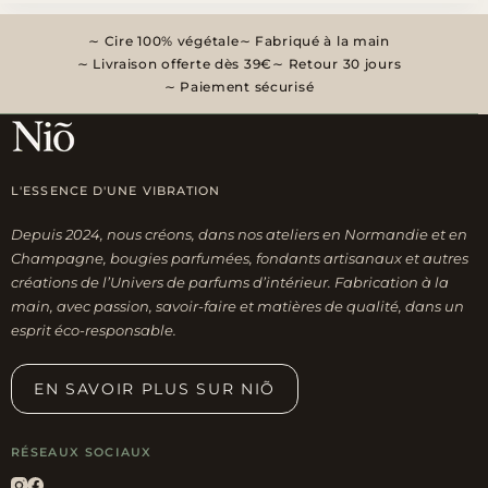
connaitre
Cire 100% végétale
Fabriqué à la main
sur
Livraison offerte dès 39€
Retour 30 jours
leurs
Paiement sécurisé
bienfaits
L'ESSENCE D'UNE VIBRATION
Depuis 2024, nous créons, dans nos ateliers en Normandie et en
Champagne, bougies parfumées, fondants artisanaux et autres
créations de l’Univers de parfums d’intérieur. Fabrication à la
main, avec passion, savoir-faire et matières de qualité, dans un
esprit éco-responsable.
EN SAVOIR PLUS SUR NIÕ
RÉSEAUX SOCIAUX