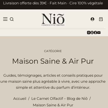
Passer
Livraison offerte dès 39€ · Fait Main · Cire 100% végétale
au
contenu
Pani
d’ac
CATÉGORIE
Maison Saine & Air Pur
Guides, témoignages, articles et conseils pratiques pour
une maison saine plus agréable à vivre, avec une approche
simple et attentive du parfum d’intérieur.
Accueil
/
Le Carnet Olfactif – Blog de Niõ
/
Maison Saine & Air Pur