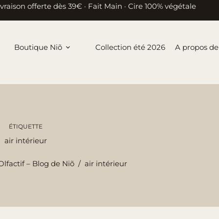
ivraison offerte dès 39€ · Fait Main · Cire 100% végétale
Boutique Niõ
Collection été 2026
A propos de
ÉTIQUETTE
air intérieur
lfactif – Blog de Niõ
/
air intérieur