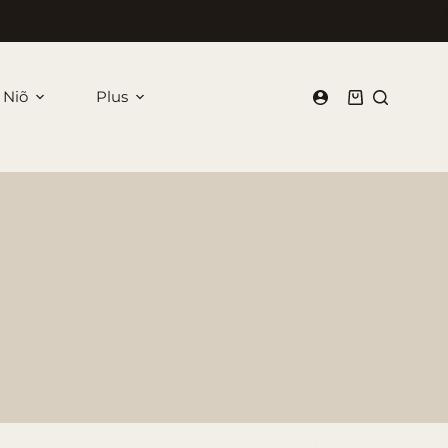
 Niõ
Plus
Panier
d’achat