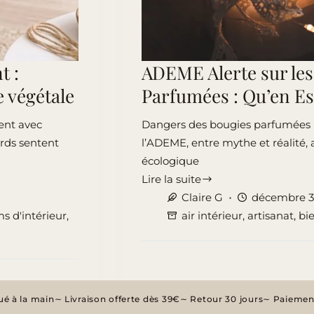
t :
ADEME Alerte sur le
e végétale
Parfumées : Qu’en Est
ent avec
Dangers des bougies parfumées i
ards sentent
l’ADEME, entre mythe et réalité,
écologique
Lire la suite
ADEME
Claire G
décembre 3
Alerte
s d'intérieur
,
air intérieur
,
artisanat
,
bi
sur
les
Dangers
des
Bougies
é à la main
Livraison offerte dès 39€
Retour 30 jours
Paiement