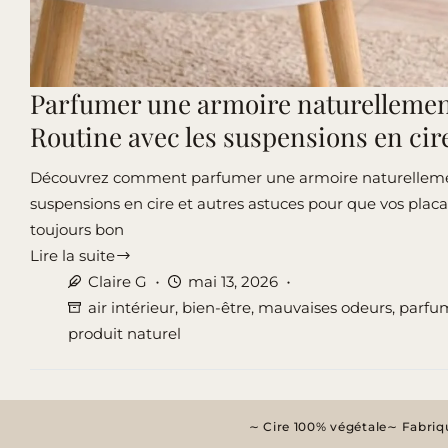
Parfumer une armoire naturellemen
Routine avec les suspensions en cir
Découvrez comment parfumer une armoire naturellem
suspensions en cire et autres astuces pour que vos plac
toujours bon
Lire la suite
Parfumer
Claire G
mai 13, 2026
une
air intérieur
,
bien-être
,
mauvaises odeurs
,
parfum
armoire
produit naturel
naturellement
:
Routine
avec
Cire 100% végétale
Fabriqu