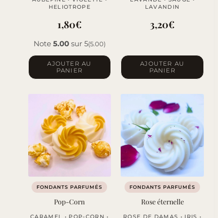
HELIOTROPE
LAVANDIN
1,80
€
3,20
€
Note
5.00
sur 5
(5.00)
AJOUTER AU
AJOUTER AU
PANIER
PANIER
FONDANTS PARFUMÉS
FONDANTS PARFUMÉS
Pop-Corn
Rose éternelle
CARAMEL • POP-CORN •
ROSE DE DAMAS • IRIS •