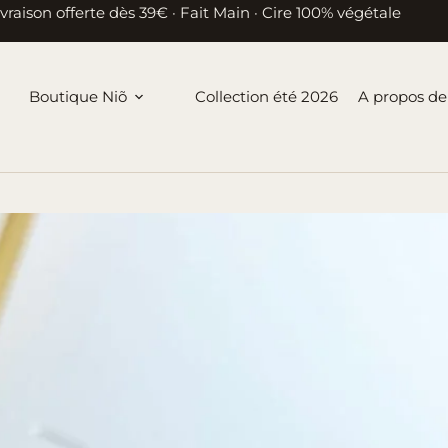
ivraison offerte dès 39€ · Fait Main · Cire 100% végétale
Boutique Niõ
Collection été 2026
A propos de