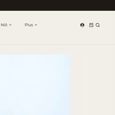
 Niõ
Plus
Panier
d’achat