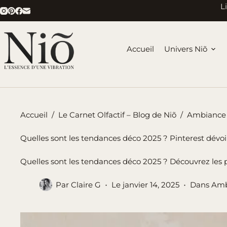
Passer
L
au
contenu
Accueil
Univers Niõ
Accueil
/
Le Carnet Olfactif – Blog de Niõ
/
Ambiance 
Quelles sont les tendances déco 2025 ? Pinterest dévoil
Quelles sont les tendances déco 2025 ? Découvrez les pr
Par
Claire G
Le
janvier 14, 2025
Dans
Amb