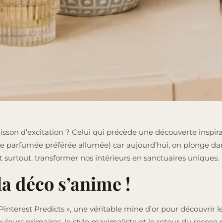
frisson d’excitation ? Celui qui précède une découverte inspir
e parfumée préférée allumée) car aujourd’hui, on plonge da
 et surtout, transformer nos intérieurs en sanctuaires uniques.
la déco s’anime !
nterest Predicts », une véritable mine d’or pour découvrir le
ouleurs primaires, le style maximaliste et le retour du rococ