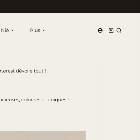
 Niõ
Plus
Panier
d’achat
terest dévoile tout !
acieuses, colorées et uniques !