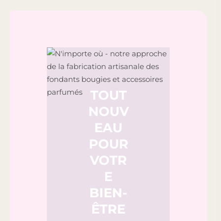
TOUT
NOUV
EAU
POUR
VOTR
E
BIEN-
ÊTRE