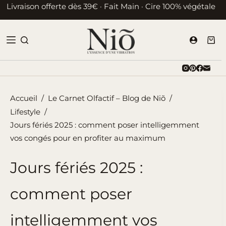
Passer
Livraison offerte dès 39€ · Fait Main · Cire 100% végétale
au
contenu
Pani
d’ac
Accueil
/
Le Carnet Olfactif – Blog de Niõ
/
Lifestyle
/
Jours fériés 2025 : comment poser intelligemment
vos congés pour en profiter au maximum
Jours fériés 2025 :
comment poser
intelligemment vos