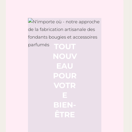
TOUT
NOUV
EAU
POUR
VOTR
E
BIEN-
ÊTRE