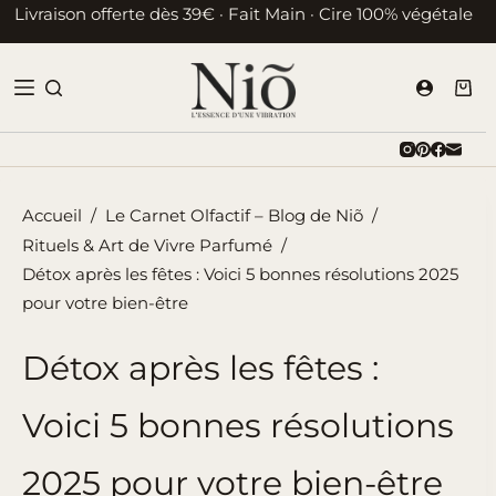
Passer
Livraison offerte dès 39€ · Fait Main · Cire 100% végétale
au
contenu
Pani
d’ac
Accueil
/
Le Carnet Olfactif – Blog de Niõ
/
Rituels & Art de Vivre Parfumé
/
Détox après les fêtes : Voici 5 bonnes résolutions 2025
pour votre bien-être
Détox après les fêtes :
Voici 5 bonnes résolutions
2025 pour votre bien-être