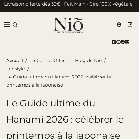
Passer
Livraison offerte dès 39€ · Fait Main · Cire 100% végétale
au
contenu
Pani
d’ac
Accueil
/
Le Carnet Olfactif – Blog de Niõ
/
Lifestyle
/
Le Guide ultime du Hanami 2026 : célébrer le
printemps à la japonaise
Le Guide ultime du
Hanami 2026 : célébrer le
printemps à la japonaise