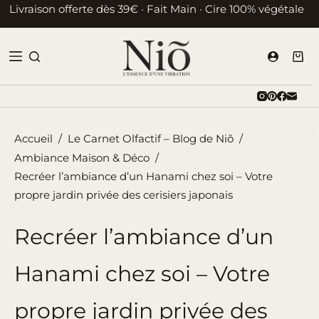
Passer
Livraison offerte dès 39€ · Fait Main · Cire 100% végétale
au
contenu
Pani
d’ac
Accueil
/
Le Carnet Olfactif – Blog de Niõ
/
Ambiance Maison & Déco
/
Recréer l’ambiance d’un Hanami chez soi – Votre
propre jardin privée des cerisiers japonais
Recréer l’ambiance d’un
Hanami chez soi – Votre
propre jardin privée des